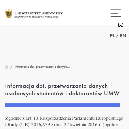
Przejdź
Wróć
do
do
treści
strony
głównej
PL
/
EN
/
Informacja dot. przetwarzania danych…
Informacja dot. przetwarzania danych
osobowych studentów i doktorantów UMW
Zgodnie z art. 13 Rozporządzenia Parlamentu Europejskiego
i Rady (UE) 2016/679 z dnia 27 kwietnia 2016 r. (ogólne