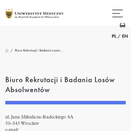
Przejdź
Wróć
do
do
treści
strony
głównej
PL
/
EN
/
Biuro Rekrutacji i Badania Losów…
Biuro Rekrutacji i Badania Losów
Absolwentów
ul. Jana Mikulicza-Radeckiego 4A
50-345 Wrocław
e-mail: