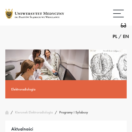
Przejdź
Wróć
do
do
treści
strony
głównej
PL
/
EN
Elektroradiologia
/
Programy i Sylabusy
Kierunek Elektroradiologia
/
Aktualności