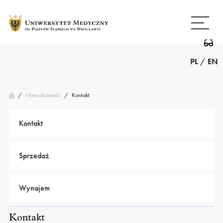
Przejdź
Wróć
do
do
treści
strony
głównej
PL
/
EN
/
Kontakt
Nieruchomości
/
Kontakt
Sprzedaż
Wynajem
Kontakt