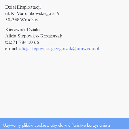
Dział Eksploatacji
ul. K. Marcinkowskiego 2-6
50-368 Wrocław
Kierownik Działu
Alicja Stepowicz-Grzegorzak
tel.: 71 784 10 66
e-mail:
alicja.stepowicz-grzegorzak@umw.edu.pl
Używamy plików cookies, aby ułatwić Państwu korzystanie z