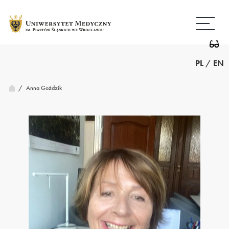
Przejdź
Wróć
do
do
treści
strony
głównej
PL
/
EN
/
Anna Goździk