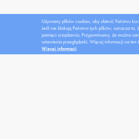
Używamy plików cookies, aby ułatwić Państwu korz
Jeśli nie blokują Państwo tych plików, oznacza to,
pamięci urządzenia. Przypominamy, że można samo
Dla
ustawienia przeglądarki.
Więcej informacji na ten 
mediów
Więcej informacji
Uczelnia
Kandydat
Stu
Władze
News
Domy
Struktura
Oferta
Kred
Zarządzenia
Warunki
Styp
Placówki lecznicze
Rejestracja
Wspa
Fundacja
Klasy Patronackie
Stud
niep
Galeria
FAQ
.
Informacje dot.