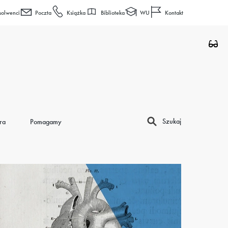
Biblioteka
WU
solwenci
Poczta
Książka
Kontakt
Szukaj
ra
Pomagamy