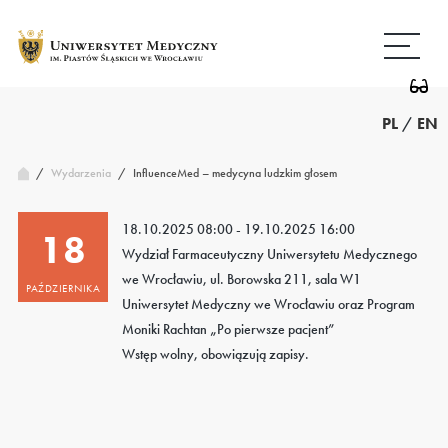
Przejdź
Wróć
do
do
treści
strony
głównej
PL
/
EN
/
InfluenceMed – medycyna ludzkim głosem
Wydarzenia
/
18.10.2025 08:00 - 19.10.2025 16:00
18
Wydział Farmaceutyczny Uniwersytetu Medycznego
we Wrocławiu, ul. Borowska 211, sala W1
PAŹDZIERNIKA
Uniwersytet Medyczny we Wrocławiu oraz Program
Moniki Rachtan „Po pierwsze pacjent”
Wstęp wolny, obowiązują zapisy.