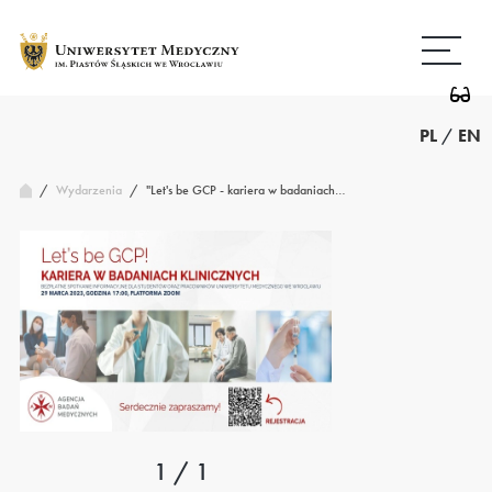
Przejdź
Wróć
do
do
treści
strony
głównej
PL
/
EN
/
"Let's be GCP - kariera w badaniach…
Wydarzenia
/
1 / 1