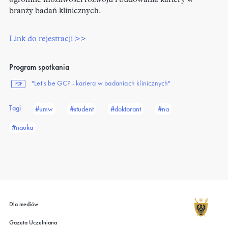
ogromne możliwości rozwoju i budowania kariery w
branży badań klinicznych.
Link do rejestracji >>
Program spotkania
"Let's be GCP - kariera w badaniach klinicznych"
PDF
Tagi
#umw
#student
#doktorant
#na
#nauka
Dla mediów
Gazeta Uczelniana