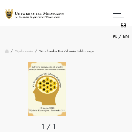
Przejdź
Wróć
do
do
treści
strony
głównej
PL
/
EN
/
Wrocławskie Dni Zdrowia Publicznego
Wydarzenia
/
1 / 1