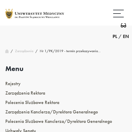
Przejdź
Wróć
do
do
treści
strony
głównej
PL
/
EN
/
Nr 1/PK/2019 - termin przekazywania…
Zarządzenia
/
Menu
Rejestry
Zarządzenia Rektora
Polecenia Służbowe Rektora
Zarządzenia Kanclerza/Dyrektora Generalnego
Polecenia Służbowe Kanclerza/Dyrektora Generalnego
Uchwały Senatu