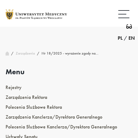
Przejdź
Wróć
do
do
treści
strony
głównej
PL
/
EN
/
Nr 18/2025 - wyrażenie zgody na…
Zarządzenia
/
Menu
Rejestry
Zarządzenia Rektora
Polecenia Służbowe Rektora
Zarządzenia Kanclerza/Dyrektora Generalnego
Polecenia Służbowe Kanclerza/Dyrektora Generalnego
Uchwały Senatu