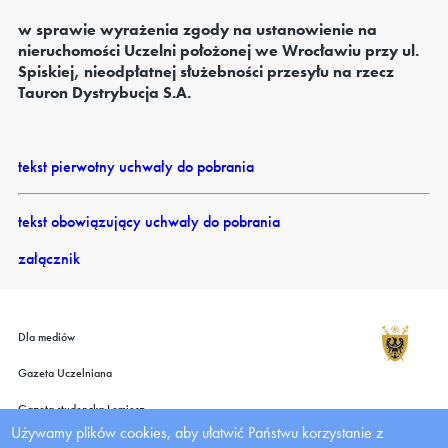
w sprawie wyrażenia zgody na ustanowienie na
nieruchomości Uczelni położonej we Wrocławiu przy ul.
Spiskiej, nieodpłatnej służebności przesyłu na rzecz
Tauron Dystrybucja S.A.
tekst pierwotny uchwały do pobrania
tekst obowiązujący uchwały do pobrania
załącznik
Dla mediów
Gazeta Uczelniana
Gazeta studencka Lemiesz
Używamy plików cookies, aby ułatwić Państwu korzystanie z
Wydawnictwo UMW