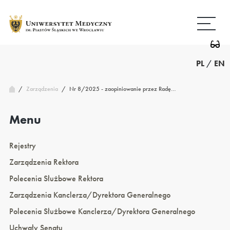
Przejdź
Wróć
do
do
treści
strony
głównej
PL
/
EN
/
Nr 8/2025 - zaopiniowanie przez Radę…
Zarządzenia
/
Menu
Rejestry
Zarządzenia Rektora
Polecenia Służbowe Rektora
Zarządzenia Kanclerza/Dyrektora Generalnego
Polecenia Służbowe Kanclerza/Dyrektora Generalnego
Uchwały Senatu