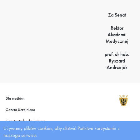
Za Senat
Rektor
Akademii
Medycznej
prof. dr hab.
Ryszard
Andrzejak
Dla mediów
Gazeta Uczelniana
Gazeta studencka Lemiesz
Używamy plików cookies, aby ułatwić Państwu korzystanie z
Wydawnictwo UMW
naszego serwisu.