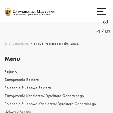
Przejdź
Wróć
do
do
treści
strony
głównej
PL
/
EN
/
Nr 658 - realizacja projektu "Zakup…
Zarządzenia
/
Menu
Rejestry
Zarządzenia Rektora
Polecenia Służbowe Rektora
Zarządzenia Kanclerza/Dyrektora Generalnego
Polecenia Służbowe Kanclerza/Dyrektora Generalnego
Uchwały Senatu