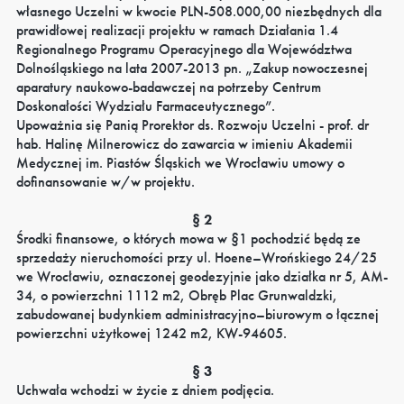
własnego Uczelni w kwocie PLN-508.000,00 niezbędnych dla
prawidłowej realizacji projektu w ramach Działania 1.4
Regionalnego Programu Operacyjnego dla Województwa
Dolnośląskiego na lata 2007-2013 pn. „Zakup nowoczesnej
aparatury naukowo-badawczej na potrzeby Centrum
Doskonałości Wydziału Farmaceutycznego”.
Upoważnia się Panią Prorektor ds. Rozwoju Uczelni - prof. dr
hab. Halinę Milnerowicz do zawarcia w imieniu Akademii
Medycznej im. Piastów Śląskich we Wrocławiu umowy o
dofinansowanie w/w projektu.
§ 2
Środki finansowe, o których mowa w §1 pochodzić będą ze
sprzedaży nieruchomości przy ul. Hoene–Wrońskiego 24/25
we Wrocławiu, oznaczonej geodezyjnie jako działka nr 5, AM-
34, o powierzchni 1112 m2, Obręb Plac Grunwaldzki,
zabudowanej budynkiem administracyjno–biurowym o łącznej
powierzchni użytkowej 1242 m2, KW-94605.
§ 3
Uchwała wchodzi w życie z dniem podjęcia.