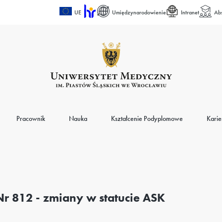
UE
Umiędzynarodowienie
Intranet
Ab
Pracownik
Nauka
Kształcenie Podyplomowe
Karie
Nr 812 - zmiany w statucie ASK