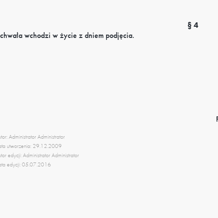
§ 4
chwała wchodzi w życie z dniem podjęcia.
tor: Administrator Administrator
ta utworzenia: 29.12.2009
tor edycji: Administrator Administrator
ta edycji: 05.07.2016