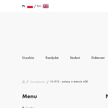
Przejdź
Wróć
PL
EN
do
do
treści
strony
głównej
Uczelnia
Kandydat
Student
Doktorant
/
Nr 812 - zmiany w statucie ASK
Zarządzenia
/
Menu