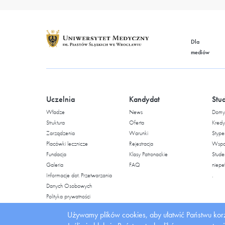
Dla
mediów
Uczelnia
Kandydat
Stu
Władze
News
Domy 
Struktura
Oferta
Kredy
Zarządzenia
Warunki
Stype
Placówki lecznicze
Rejestracja
Wspar
Fundacja
Klasy Patronackie
Stude
Galeria
FAQ
niepe
Informacje dot. Przetwarzania
.
Danych Osobowych
Polityka prywatności
Bezpieczeństwo
Używamy plików cookies, aby ułatwić Państwu korz
Uczelnia