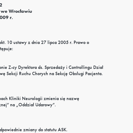
2
 we Wrocławiu
009 r.
kt. 10 ustawy z dnia 27 lipca 2005 r. Prawo o
tępuje:
nie Z-cy Dyrektora ds. Sprzedaży i Controllingu Dział
ę Sekcji Ruchu Chorych na Sekcję Obsługi Pacjenta.
ch Kliniki Neurologii zmienia się nazwę
znej” na „Oddział Udarowy”.
dpowiednie zmiany do statutu ASK.