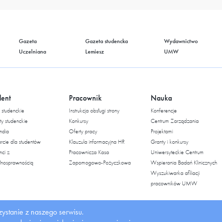
Gazeta
Gazeta studencka
Wydawnictwo
Uczelniana
Lemiesz
UMW
dent
Pracownik
Nauka
studenckie
Instrukcja obsługi strony
Konferencje
ty studenckie
Konkursy
Centrum Zarządzania
ndia
Oferty pracy
Projektami
cie dla studentów
Klauzula informacyjna HR
Granty i konkursy
nci z
Pracownicza Kasa
Uniwersyteckie Centrum
łnosprawnością
Zapomogowo-Pożyczkowa
Wspierania Badań Klinicznych
Wyszukiwarka afiliacji
pracowników UMW
ystanie z naszego serwisu.