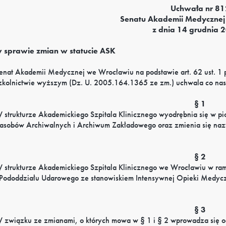
Uchwała nr 81
Senatu Akademii Medycznej
z dnia 14 grudnia 2
 sprawie zmian w statucie ASK
enat Akademii Medycznej we Wrocławiu na podstawie art. 62 ust. 1 p
zkolnictwie wyższym (Dz. U. 2005.164.1365 ze zm.) uchwala co nas
§ 1
 strukturze Akademickiego Szpitala Klinicznego wyodrębnia się w pio
asobów Archiwalnych i Archiwum Zakładowego oraz zmienia się nazw
§ 2
 strukturze Akademickiego Szpitala Klinicznego we Wrocławiu w rama
Pododdziału Udarowego ze stanowiskiem Intensywnej Opieki Medyc
§ 3
 związku ze zmianami, o których mowa w § 1 i § 2 wprowadza się o