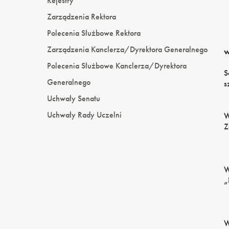
Rejestry
Zarządzenia Rektora
Polecenia Służbowe Rektora
Zarządzenia Kanclerza/Dyrektora Generalnego
w
Polecenia Służbowe Kanclerza/Dyrektora
S
Generalnego
s
Uchwały Senatu
Uchwały Rady Uczelni
W
Z
W
„
W