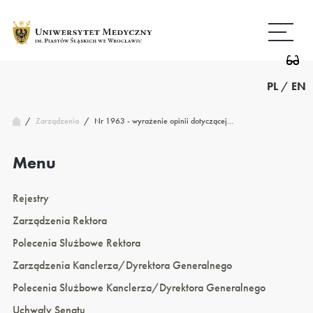
Przejdź
Wróć
do
do
treści
strony
głównej
PL
/
EN
/
Nr 1963 - wyrażenie opinii dotyczącej…
Zarządzenia
/
Menu
Rejestry
Zarządzenia Rektora
Polecenia Służbowe Rektora
Zarządzenia Kanclerza/Dyrektora Generalnego
Polecenia Służbowe Kanclerza/Dyrektora Generalnego
Uchwały Senatu