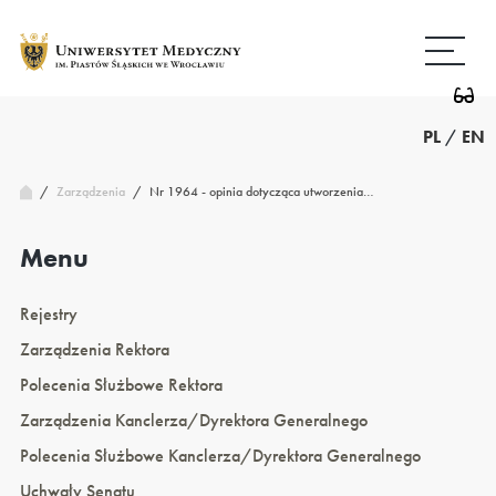
Przejdź
Wróć
do
do
treści
strony
głównej
PL
/
EN
/
Nr 1964 - opinia dotycząca utworzenia…
Zarządzenia
/
Menu
Rejestry
Zarządzenia Rektora
Polecenia Służbowe Rektora
Zarządzenia Kanclerza/Dyrektora Generalnego
Polecenia Służbowe Kanclerza/Dyrektora Generalnego
Uchwały Senatu