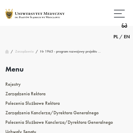
Przejdź
Wróć
do
do
treści
strony
głównej
PL
/
EN
/
Nr 1965 - program rozwojowy projektu …
Zarządzenia
/
Menu
Rejestry
Zarządzenia Rektora
Polecenia Służbowe Rektora
Zarządzenia Kanclerza/Dyrektora Generalnego
Polecenia Służbowe Kanclerza/Dyrektora Generalnego
Uchwały Senatu