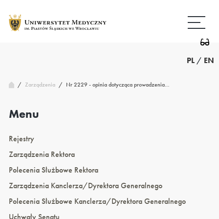
Przejdź
Wróć
do
do
treści
strony
głównej
PL
/
EN
/
Nr 2229 - opinia dotycząca prowadzenia…
Zarządzenia
/
Menu
Rejestry
Zarządzenia Rektora
Polecenia Służbowe Rektora
Zarządzenia Kanclerza/Dyrektora Generalnego
Polecenia Służbowe Kanclerza/Dyrektora Generalnego
Uchwały Senatu