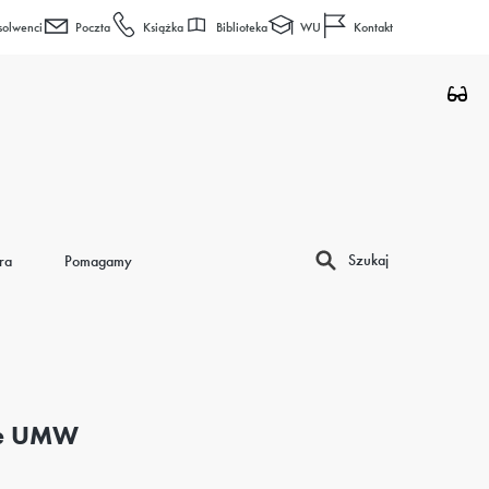
Biblioteka
WU
solwenci
Poczta
Książka
Kontakt
Szukaj
ra
Pomagamy
ie UMW