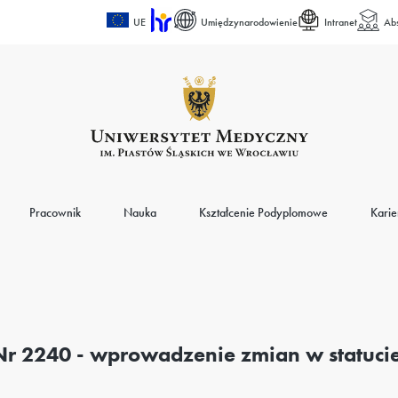
UE
Umiędzynarodowienie
Intranet
Ab
Pracownik
Nauka
Kształcenie Podyplomowe
Karie
Nr 2240 - wprowadzenie zmian w statuc