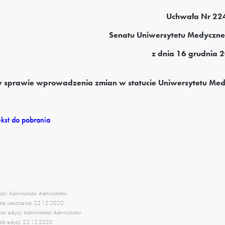
Uchwała Nr 22
Senatu Uniwersytetu Medyczn
z dnia 16 grudnia 2
 sprawie wprowadzenia zmian w statucie Uniwersytetu Med
ekst do pobrania
tor: Administrator Administrator
ta utworzenia: 22.12.2020
tor edycji: Administrator Administrator
ta edycji: 22.12.2020