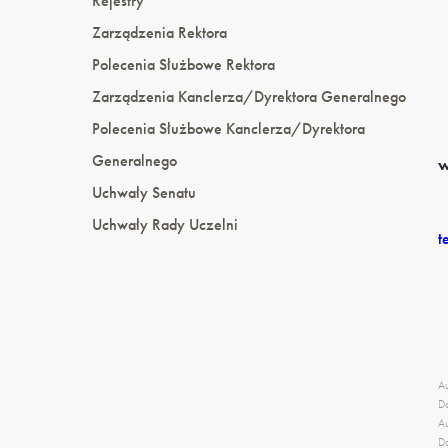
Rejestry
Zarządzenia Rektora
Polecenia Służbowe Rektora
Zarządzenia Kanclerza/Dyrektora Generalnego
Polecenia Służbowe Kanclerza/Dyrektora
Generalnego
w
Uchwały Senatu
Uchwały Rady Uczelni
t
Au
Da
Au
Da