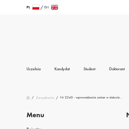
Przejdź
Wróć
PL
EN
do
do
treści
strony
głównej
Uczelnia
Kandydat
Student
Doktorant
/
Nr 2240 - wprowadzenie zmian w statucie…
Zarządzenia
/
Menu