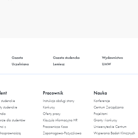
Gazeta
Gazeta studencka
Wydawnictwo
Uczelniana
Lemiesz
UMW
dent
Pracownik
Nauka
studenckie
Instrukcja obsługi strony
Konferencje
ty studenckie
Konkursy
Centrum Zarządzania
ndia
Oferty pracy
Projektami
cie dla studentów
Klauzula informacyjna HR
Granty i konkursy
nci z
Pracownicza Kasa
Uniwersyteckie Centrum
łnosprawnością
Zapomogowo-Pożyczkowa
Wspierania Badań Klinicznych