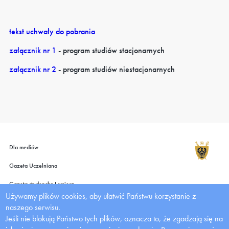
tekst uchwały do pobrania
załącznik nr 1
- program studiów stacjonarnych
załącznik nr 2
- program studiów niestacjonarnych
Dla mediów
Gazeta Uczelniana
Gazeta studencka Lemiesz
Używamy plików cookies, aby ułatwić Państwu korzystanie z
Wydawnictwo UMW
naszego serwisu.
Jeśli nie blokują Państwo tych plików, oznacza to, że zgadzają się na
Deklaracja dostępności