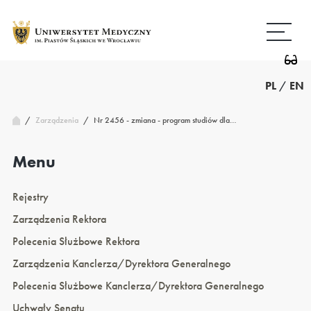
Przejdź
Wróć
do
do
treści
strony
głównej
PL
/
EN
/
Nr 2456 - zmiana - program studiów dla…
Zarządzenia
/
Menu
Rejestry
Zarządzenia Rektora
Polecenia Służbowe Rektora
Zarządzenia Kanclerza/Dyrektora Generalnego
Polecenia Służbowe Kanclerza/Dyrektora Generalnego
Uchwały Senatu