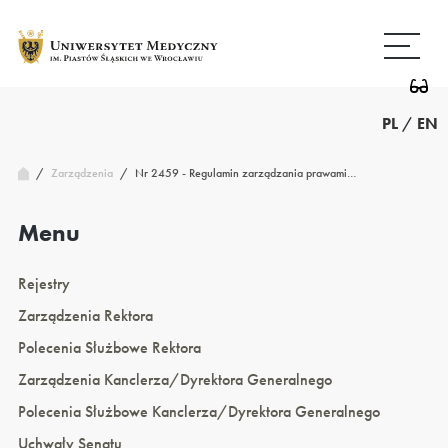
Przejdź
Wróć
do
do
treści
strony
głównej
PL
/
EN
/
Nr 2459 - Regulamin zarządzania prawami…
Zarządzenia
/
Menu
Rejestry
Zarządzenia Rektora
Polecenia Służbowe Rektora
Zarządzenia Kanclerza/Dyrektora Generalnego
Polecenia Służbowe Kanclerza/Dyrektora Generalnego
Uchwały Senatu