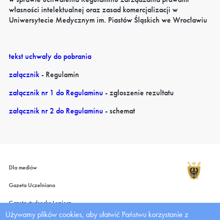
własności intelektualnej oraz zasad komercjalizacji w
Uniwersytecie Medycznym im. Piastów Śląskich we Wrocławiu
tekst uchwały do pobrania
załącznik
- Regulamin
załącznik nr 1 do Regulaminu
- zgłoszenie rezultatu
załącznik nr 2 do Regulaminu
- schemat
Dla mediów
Gazeta Uczelniana
Gazeta studencka Lemiesz
Używamy plików cookies, aby ułatwić Państwu korzystanie z