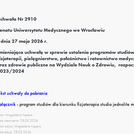
chwała Nr 2910
enatu Uniwersytetu Medycznego we Wrocławiu
 dnia 27 maja 2026 r.
mieniająca uchwałę w sprawie ustalenia programów studiów 
izjoterapii, pielęgniarstwo, położnictwo i ratownictwo medy
raz zdrowie publiczne na Wydziale Nauk o Zdrowiu, rozpocz
023/2024
ekst uchwały do pobrania
ałącznik
- program studiów dla kierunku fizjoterapia studia jednolite 
tor: Magdalena Kapera
ta utworzenia: 28.05.2026
tor edycji: Magdalena Kapera
ta edycji: 28.05.2026