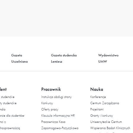
Gazeta
Gazeta studencka
Wydawnictwo
Uczelniana
Lemiesz
UMW
dent
Pracownik
Nauka
studenckie
Instrukcja obsługi strony
Konferencje
ty studenckie
Konkursy
Centrum Zarządzania
ndia
Oferty pracy
Projektami
cie dla studentów
Klauzula informacyjna HR
Granty i konkursy
nci z
Pracownicza Kasa
Uniwersyteckie Centrum
łnosprawnością
Zapomogowo-Pożyczkowa
Wspierania Badań Klinicznych