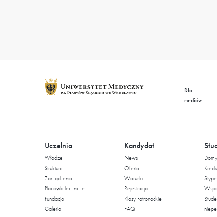
Dla
mediów
Uczelnia
Kandydat
Stu
Władze
News
Domy 
Struktura
Oferta
Kredy
Zarządzenia
Warunki
Stype
Placówki lecznicze
Rejestracja
Wspar
Fundacja
Klasy Patronackie
Stude
Galeria
FAQ
niepe