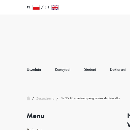
Przejdź
Wróć
PL
EN
do
do
treści
strony
głównej
Uczelnia
Kandydat
Student
Doktorant
/
Nr 2910 - zmiana programów studiów dla…
Zarządzenia
/
Menu