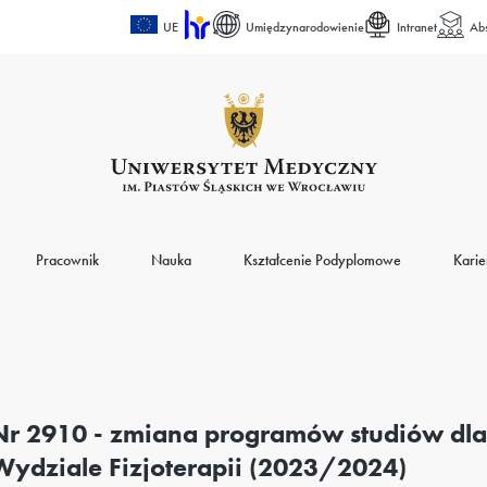
UE
Umiędzynarodowienie
Intranet
Ab
Pracownik
Nauka
Kształcenie Podyplomowe
Karie
Nr 2910 - zmiana programów studiów dla 
Wydziale Fizjoterapii (2023/2024)