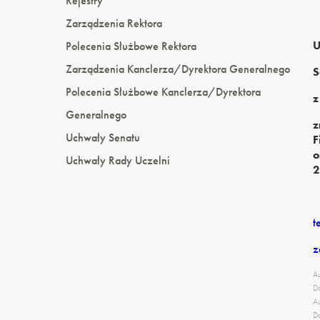
Rejestry
Zarządzenia Rektora
U
Polecenia Służbowe Rektora
Zarządzenia Kanclerza/Dyrektora Generalnego
S
Polecenia Służbowe Kanclerza/Dyrektora
z
Generalnego
z
Uchwały Senatu
F
o
Uchwały Rady Uczelni
2
t
z
Au
Da
Au
Da