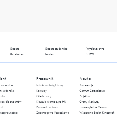
Gazeta
Gazeta studencka
Wydawnictwo
Uczelniana
Lemiesz
UMW
dent
Pracownik
Nauka
studenckie
Instrukcja obsługi strony
Konferencje
ty studenckie
Konkursy
Centrum Zarządzania
ndia
Oferty pracy
Projektami
cie dla studentów
Klauzula informacyjna HR
Granty i konkursy
nci z
Pracownicza Kasa
Uniwersyteckie Centrum
łnosprawnością
Zapomogowo-Pożyczkowa
Wspierania Badań Klinicznych