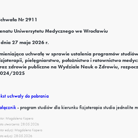
chwała Nr 2911
enatu Uniwersytetu Medycznego we Wrocławiu
 dnia 27 maja 2026 r.
mieniająca uchwałę w sprawie ustalenia programów studiów 
izjoterapii, pielęgniarstwo, położnictwo i ratownictwo medy
raz zdrowie publiczne na Wydziale Nauk o Zdrowiu, rozpocz
024/2025
ekst uchwały do pobrania
ałącznik
-
program studiów dla kierunku fizjoterapia studia jednolite m
tor: Magdalena Kapera
ta utworzenia: 28.05.2026
tor edycji: Magdalena Kapera
ta edycji: 28.05.2026