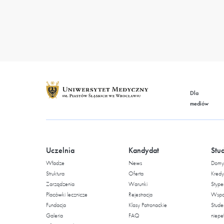
Dla
mediów
Uczelnia
Kandydat
Stu
Władze
News
Domy 
Struktura
Oferta
Kredy
Zarządzenia
Warunki
Stype
Placówki lecznicze
Rejestracja
Wspar
Fundacja
Klasy Patronackie
Stude
Galeria
FAQ
niepe