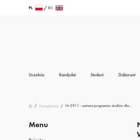
Przejdź
Wróć
PL
EN
do
do
treści
strony
głównej
Uczelnia
Kandydat
Student
Doktorant
/
Nr 2911 - zmiana programów studiów dla…
Zarządzenia
/
Menu