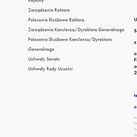
Rejestry
Zarządzenia Rektora
U
Polecenia Służbowe Rektora
Zarządzenia Kanclerza/Dyrektora Generalnego
S
Polecenia Służbowe Kanclerza/Dyrektora
z
Generalnego
z
Uchwały Senatu
F
o
Uchwały Rady Uczelni
2
t
z
Au
Da
Au
Da