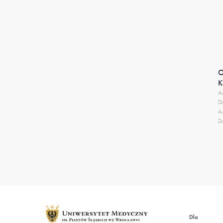
O
K
Au
Da
Au
Da
Dla