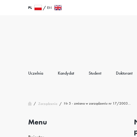
Przejdź
Wróć
PL
EN
do
do
treści
strony
głównej
Uczelnia
Kandydat
Student
Doktorant
/
Nr 5 - zmiana w zarządzeniu nr 17/2003…
Zarządzenia
/
Menu