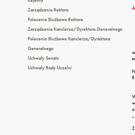
Rejestry
A
Zarządzenia Rektora
Polecenia Służbowe Rektora
Zarządzenia Kanclerza/Dyrektora Generalnego
Polecenia Służbowe Kanclerza/Dyrektora
Generalnego
w
Uchwały Senatu
m
Uchwały Rady Uczelni
N
R
W
w
a
„
Z