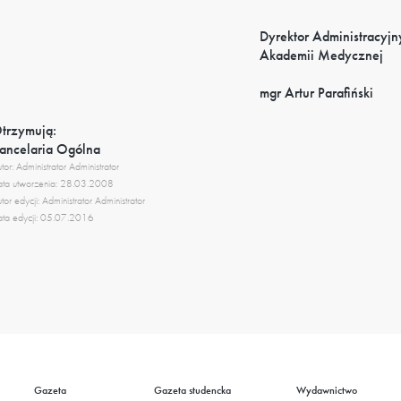
Dyrektor Administracyjn
Akademii Medycznej
mgr Artur Parafiński
trzymują:
ancelaria Ogólna
tor: Administrator Administrator
ta utworzenia: 28.03.2008
tor edycji: Administrator Administrator
ta edycji: 05.07.2016
Gazeta
Gazeta studencka
Wydawnictwo