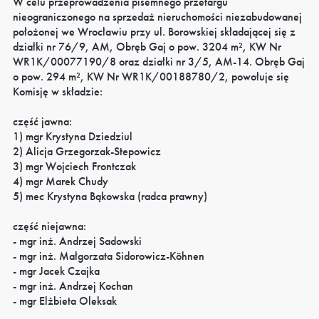
W celu przeprowadzenia pisemnego przetargu
nieograniczonego na sprzedaż nieruchomości niezabudowanej
położonej we Wrocławiu przy ul. Borowskiej składającej się z
działki nr 76/9, AM, Obręb Gaj o pow. 3204 m², KW Nr
WR1K/00077190/8 oraz działki nr 3/5, AM-14. Obręb Gaj
o pow. 294 m², KW Nr WR1K/00188780/2, powołuje się
Komisję w składzie:
część jawna:
1) mgr Krystyna Dziedziul
2) Alicja Grzegorzak-Stepowicz
3) mgr Wojciech Frontczak
4) mgr Marek Chudy
5) mec Krystyna Bąkowska (radca prawny)
część niejawna:
- mgr inż. Andrzej Sadowski
- mgr inż. Małgorzata Sidorowicz-Köhnen
- mgr Jacek Czajka
- mgr inż. Andrzej Kochan
- mgr Elżbieta Oleksak