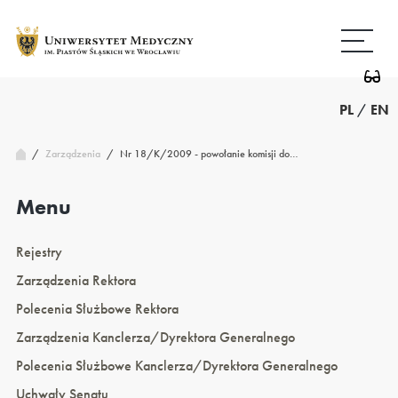
Przejdź
Wróć
do
do
treści
strony
głównej
PL
/
EN
/
Nr 18/K/2009 - powołanie komisji do…
Zarządzenia
/
Menu
Rejestry
Zarządzenia Rektora
Polecenia Służbowe Rektora
Zarządzenia Kanclerza/Dyrektora Generalnego
Polecenia Służbowe Kanclerza/Dyrektora Generalnego
Uchwały Senatu