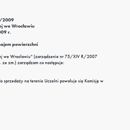
K/2009
ej we Wrocławiu
009 r.
najem powierzchni
ej we Wrocławiu” (zarządzenie nr 75/XIV R/2007
 ze zm.) zarządzam co następuje:
o sprzedaży na terenie Uczelni powołuje się Komisję w