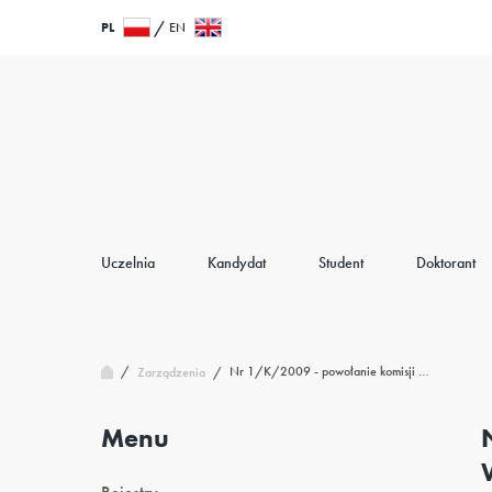
Przejdź
Wróć
PL
EN
do
do
treści
strony
głównej
Uczelnia
Kandydat
Student
Doktorant
/
Nr 1/K/2009 - powołanie komisji …
Zarządzenia
/
Menu