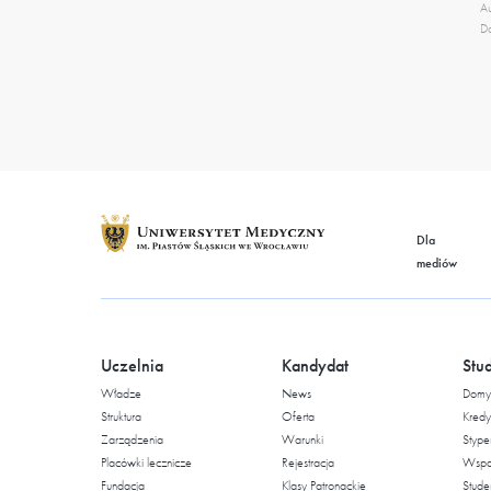
Au
Da
Dla
mediów
Uczelnia
Kandydat
Stu
Władze
News
Domy 
Struktura
Oferta
Kredy
Zarządzenia
Warunki
Stype
Placówki lecznicze
Rejestracja
Wspar
Fundacja
Klasy Patronackie
Stude