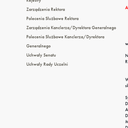
Rejestry
A
Zarządzenia Rektora
Polecenia Służbowe Rektora
Zarządzenia Kanclerza/Dyrektora Generalnego
Polecenia Służbowe Kanclerza/Dyrektora
w
Generalnego
Uchwały Senatu
N
R
Uchwały Rady Uczelni
W
s
S
D
A
D
M
D