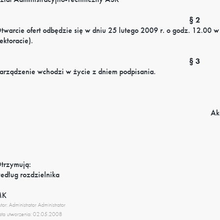
§ 2
twarcie ofert odbędzie się w dniu 25 lutego 2009 r. o godz. 12.00 w 
ektoracie).
§ 3
arządzenie wchodzi w życie z dniem podpisania.
Ak
trzymują:
edług rozdzielnika
MK
tor: Administrator Administrator
ta utworzenia: 02.05.2008