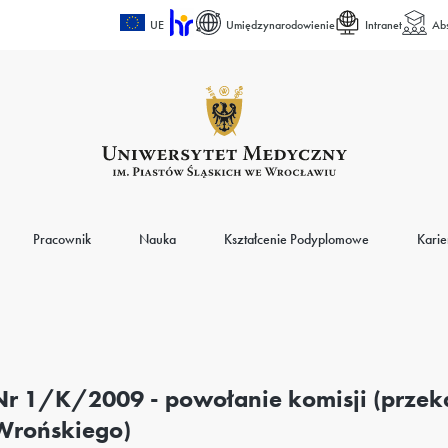
UE
Umiędzynarodowienie
Intranet
Ab
Pracownik
Nauka
Kształcenie Podyplomowe
Karie
Nr 1/K/2009 - powołanie komisji (przek
Wrońskiego)