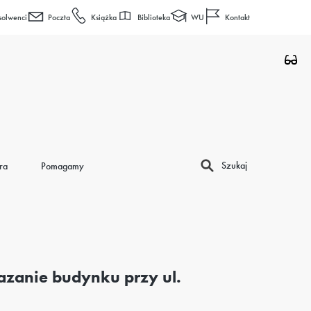
Biblioteka
WU
solwenci
Poczta
Książka
Kontakt
Szukaj
ra
Pomagamy
azanie budynku przy ul.