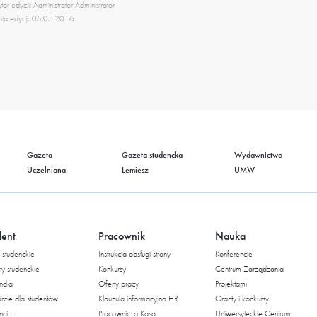
tor edycji: Administrator Administrator
ta edycji: 05.07.2016
Gazeta
Gazeta studencka
Wydawnictwo
Uczelniana
Lemiesz
UMW
dent
Pracownik
Nauka
studenckie
Instrukcja obsługi strony
Konferencje
ty studenckie
Konkursy
Centrum Zarządzania
ndia
Oferty pracy
Projektami
cie dla studentów
Klauzula informacyjna HR
Granty i konkursy
nci z
Pracownicza Kasa
Uniwersyteckie Centrum