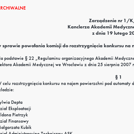
RCHIWALNE
Zarządzenie nr 1/
Kanclerza Akademii Medyczn
z dnia 19 lutego 2
 sprawie powołania komisji do rozstrzygnięcia konkursu na 
a podstawie § 22 „Regulaminu organizacyjnego Akademii Medyczn
ektora Akademii Medycznej we Wrocławiu z dnia 25 sierpnia 2007 r.
§ 1
 celu rozstrzygnięcia konkursu na najem powierzchni pod automaty d
kładzie:
ylwia Depta
ział Eksploatacji
ldona Pietrzyk
ział Finansowy
ałgorzata Kubik
ział Administracyjno-Techniczny ASK