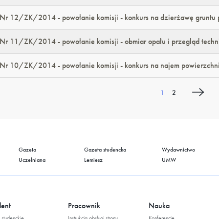
Nr 12/ZK/2014 - powołanie komisji - konkurs na dzierżawę gruntu p
Nr 11/ZK/2014 - powołanie komisji - obmiar opału i przegląd techn
Nr 10/ZK/2014 - powołanie komisji - konkurs na najem powierzchn
tronicowanie
Bieżąca
Strona
1
2
strona
Gazeta
Gazeta studencka
Wydawnictwo
Uczelniana
Lemiesz
UMW
dent
Pracownik
Nauka
studenckie
Instrukcja obsługi strony
Konferencje