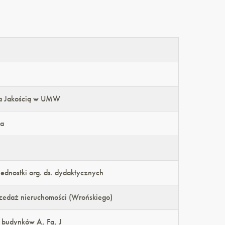
a Jakością w UMW
na
dnostki org. ds. dydaktycznych
rzedaż nieruchomości (Wrońskiego)
 budynków A, Fa, J