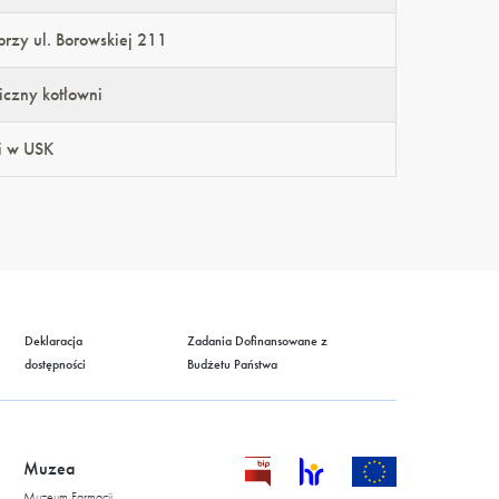
rzy ul. Borowskiej 211
iczny kotłowni
i w USK
Deklaracja
Zadania Dofinansowane z
dostępności
Budżetu Państwa
Muzea
Muzeum Farmacji