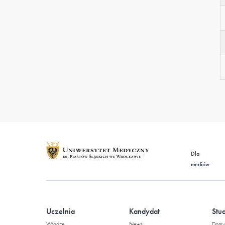
S
Dla
mediów
Uczelnia
Kandydat
Stu
Władze
News
Domy 