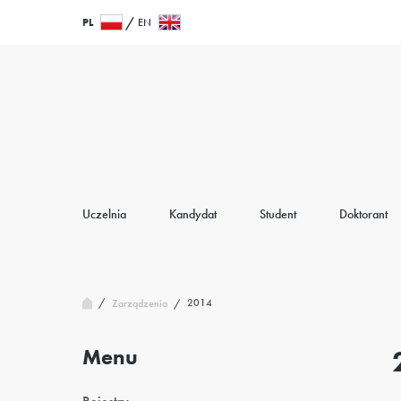
Przejdź
Wróć
PL
EN
do
do
treści
strony
głównej
Uczelnia
Kandydat
Student
Doktorant
/
2014
Zarządzenia
/
Menu