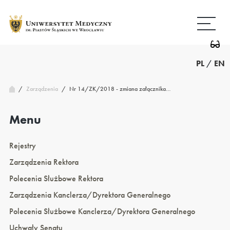
Przejdź
Wróć
do
do
treści
strony
głównej
PL
/
EN
/
Nr 14/ZK/2018 - zmiana załącznika…
Zarządzenia
/
Menu
Rejestry
Zarządzenia Rektora
Polecenia Służbowe Rektora
Zarządzenia Kanclerza/Dyrektora Generalnego
Polecenia Służbowe Kanclerza/Dyrektora Generalnego
Uchwały Senatu