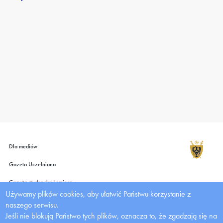
Dla mediów
Gazeta Uczelniana
Gazeta studencka Lemiesz
Używamy plików cookies, aby ułatwić Państwu korzystanie z
Wydawnictwo UMW
naszego serwisu.
Jeśli nie blokują Państwo tych plików, oznacza to, że zgadzają się na
Deklaracja dostępności