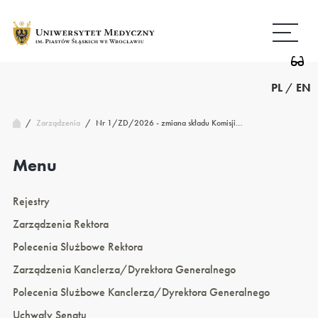
Przejdź
Wróć
do
do
treści
strony
głównej
PL
/
EN
/
Nr 1/ZD/2026 - zmiana składu Komisji…
Zarządzenia
/
Menu
Rejestry
Zarządzenia Rektora
Polecenia Służbowe Rektora
Zarządzenia Kanclerza/Dyrektora Generalnego
Polecenia Służbowe Kanclerza/Dyrektora Generalnego
Uchwały Senatu