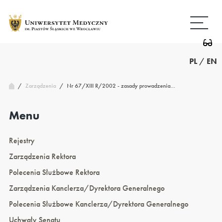
Przejdź
Wróć
do
do
treści
strony
głównej
PL
/
EN
/
Nr 67/XIII R/2002 - zasady prowadzenia…
Zarządzenia
/
Menu
Rejestry
Zarządzenia Rektora
Polecenia Służbowe Rektora
Zarządzenia Kanclerza/Dyrektora Generalnego
Polecenia Służbowe Kanclerza/Dyrektora Generalnego
Uchwały Senatu