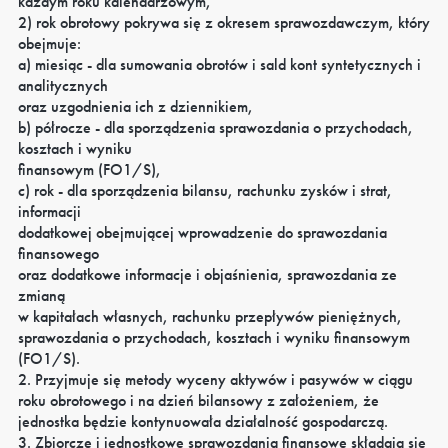
każdym roku kalendarzowym,
2) rok obrotowy pokrywa się z okresem sprawozdawczym, który
obejmuje:
a) miesiąc - dla sumowania obrotów i sald kont syntetycznych i
analitycznych
oraz uzgodnienia ich z dziennikiem,
b) półrocze - dla sporządzenia sprawozdania o przychodach,
kosztach i wyniku
finansowym (FO1/S),
c) rok - dla sporządzenia bilansu, rachunku zysków i strat,
informacji
dodatkowej obejmującej wprowadzenie do sprawozdania
finansowego
oraz dodatkowe informacje i objaśnienia, sprawozdania ze
zmianą
w kapitałach własnych, rachunku przepływów pieniężnych,
sprawozdania o przychodach, kosztach i wyniku finansowym
(FO1/S).
2. Przyjmuje się metody wyceny aktywów i pasywów w ciągu
roku obrotowego i na dzień bilansowy z założeniem, że
jednostka będzie kontynuowała działalność gospodarczą.
3. Zbiorcze i jednostkowe sprawozdania finansowe składają się