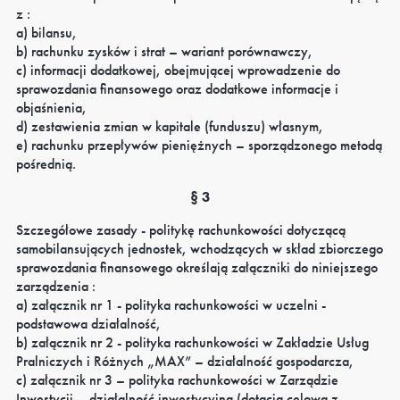
z :
a) bilansu,
b) rachunku zysków i strat – wariant porównawczy,
c) informacji dodatkowej, obejmującej wprowadzenie do
sprawozdania finansowego oraz dodatkowe informacje i
objaśnienia,
d) zestawienia zmian w kapitale (funduszu) własnym,
e) rachunku przepływów pieniężnych – sporządzonego metodą
pośrednią.
§ 3
Szczegółowe zasady - politykę rachunkowości dotyczącą
samobilansujących jednostek, wchodzących w skład zbiorczego
sprawozdania finansowego określają załączniki do niniejszego
zarządzenia :
a) załącznik nr 1 - polityka rachunkowości w uczelni -
podstawowa działalność,
b) załącznik nr 2 - polityka rachunkowości w Zakładzie Usług
Pralniczych i Różnych „MAX” – działalność gospodarcza,
c) załącznik nr 3 – polityka rachunkowości w Zarządzie
Inwestycji – działalność inwestycyjna (dotacja celowa z