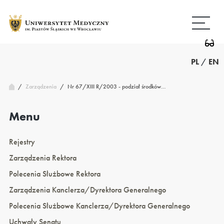
Przejdź
Wróć
do
do
treści
strony
głównej
PL
/
EN
/
Nr 67/XIII R/2003 - podział środków…
Zarządzenia
/
Menu
Rejestry
Zarządzenia Rektora
Polecenia Służbowe Rektora
Zarządzenia Kanclerza/Dyrektora Generalnego
Polecenia Służbowe Kanclerza/Dyrektora Generalnego
Uchwały Senatu