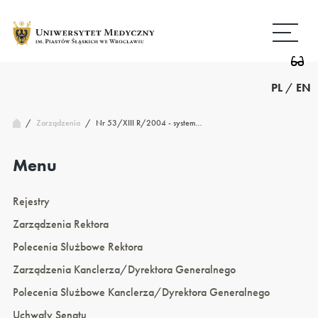
Przejdź
Wróć
do
do
treści
strony
głównej
PL
/
EN
/
Nr 53/XIII R/2004 - system…
Zarządzenia
/
Menu
Rejestry
Zarządzenia Rektora
Polecenia Służbowe Rektora
Zarządzenia Kanclerza/Dyrektora Generalnego
Polecenia Służbowe Kanclerza/Dyrektora Generalnego
Uchwały Senatu