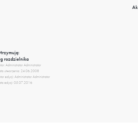
Ak
trzymują:
g rozdzielnika
tor: Administrator Administrator
ta utworzenia: 24.06.2008
tor edycji: Administrator Administrator
ta edycji: 05.07.2016