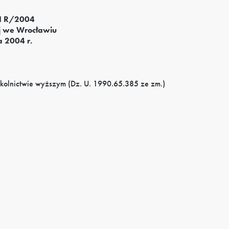
II R/2004
j we Wrocławiu
a 2004 r.
szkolnictwie wyższym (Dz. U. 1990.65.385 ze zm.)