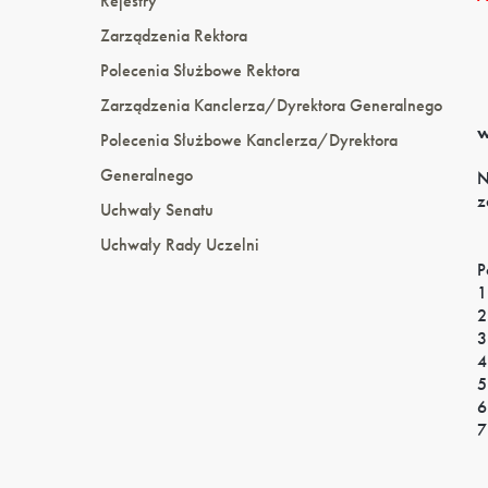
Rejestry
Zarządzenia Rektora
Polecenia Służbowe Rektora
Zarządzenia Kanclerza/Dyrektora Generalnego
w
Polecenia Służbowe Kanclerza/Dyrektora
Generalnego
N
z
Uchwały Senatu
Uchwały Rady Uczelni
P
1
2
3
4
5
6
7