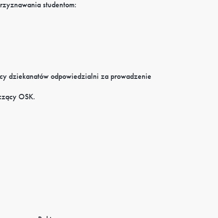
przyznawania studentom:
cy dziekanatów odpowiedzialni za prowadzenie
iczący OSK.