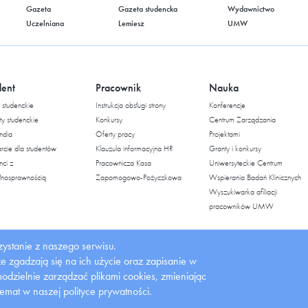
Gazeta
Gazeta studencka
Wydawnictwo
Uczelniana
Lemiesz
UMW
dent
Pracownik
Nauka
studenckie
Instrukcja obsługi strony
Konferencje
ty studenckie
Konkursy
Centrum Zarządzania
ndia
Oferty pracy
Projektami
cie dla studentów
Klauzula informacyjna HR
Granty i konkursy
nci z
Pracownicza Kasa
Uniwersyteckie Centrum
łnosprawnością
Zapomogowo-Pożyczkowa
Wspierania Badań Klinicznych
Wyszukiwarka afiliacji
pracowników UMW
ystanie z naszego serwisu.
 że zgadzają się na ich użycie oraz zapisanie w
dzielnie zarządzać plikami cookies, zmieniając
temat w naszej polityce prywatności.