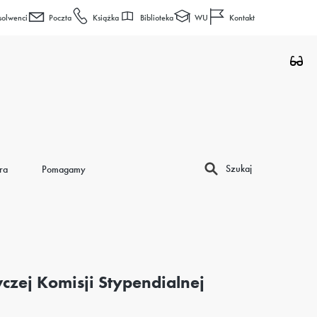
Biblioteka
WU
solwenci
Poczta
Książka
Kontakt
Szukaj
ra
Pomagamy
zej Komisji Stypendialnej