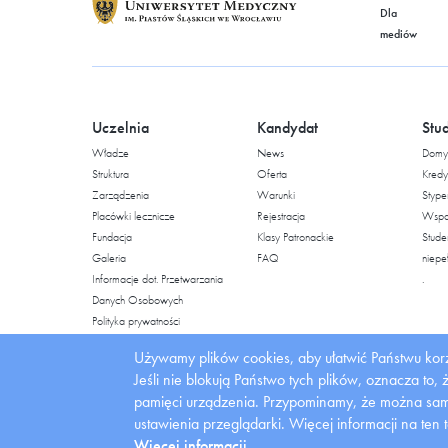
Dla
mediów
Uczelnia
Kandydat
Stu
Władze
News
Domy 
Struktura
Oferta
Kredy
Zarządzenia
Warunki
Stype
Placówki lecznicze
Rejestracja
Wspar
Fundacja
Klasy Patronackie
Stude
Galeria
FAQ
niepe
Informacje dot. Przetwarzania
.
Danych Osobowych
Polityka prywatności
Bezpieczeństwo
Używamy plików cookies, aby ułatwić Państwu korz
Uczelnia
Jeśli nie blokują Państwo tych plików, oznacza to,
pamięci urządzenia. Przypominamy, że można samo
ustawienia przeglądarki.
Więcej informacji na ten 
Więcej informacji