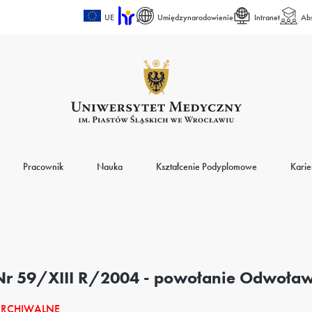
UE
Umiędzynarodowienie
Intranet
Ab
Pracownik
Nauka
Kształcenie Podyplomowe
Karie
Nr 59/XIII R/2004 - powołanie Odwoławc
RCHIWALNE