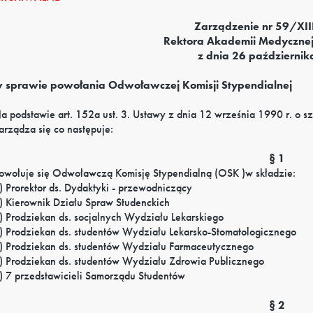
Zarządzenie nr 59/XI
Rektora Akademii Medyczne
z dnia 26 październik
 sprawie powołania Odwoławczej Komisji Stypendialnej
a podstawie art. 152a ust. 3. Ustawy z dnia 12 września 1990 r. o 
arządza się co następuje:
§ 1
owołuje się Odwoławczą Komisję Stypendialną (OSK )w składzie:
) Prorektor ds. Dydaktyki - przewodniczący
) Kierownik Działu Spraw Studenckich
) Prodziekan ds. socjalnych Wydziału Lekarskiego
) Prodziekan ds. studentów Wydziału Lekarsko-Stomatologicznego
) Prodziekan ds. studentów Wydziału Farmaceutycznego
) Prodziekan ds. studentów Wydziału Zdrowia Publicznego
) 7 przedstawicieli Samorządu Studentów
§ 2