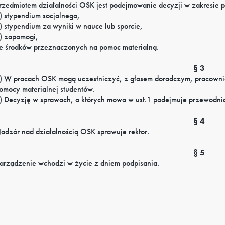
rzedmiotem działalności OSK jest podejmowanie decyzji w zakresie 
) stypendium socjalnego,
) stypendium za wyniki w nauce lub sporcie,
) zapomogi,
e środków przeznaczonych na pomoc materialną.
§ 3
) W pracach OSK mogą uczestniczyć, z głosem doradczym, pracowni
omocy materialnej studentów.
) Decyzję w sprawach, o których mowa w ust.1 podejmuje przewodn
§ 4
adzór nad działalnością OSK sprawuje rektor.
§ 5
arządzenie wchodzi w życie z dniem podpisania.