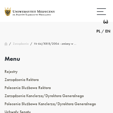
Przejdź
Wróć
do
do
treści
strony
głównej
PL
/
EN
/
Nr 64/XIII R/2004 - zmiany w …
Zarządzenia
/
Menu
Rejestry
Zarządzenia Rektora
Polecenia Służbowe Rektora
Zarządzenia Kanclerza/Dyrektora Generalnego
Polecenia Służbowe Kanclerza/Dyrektora Generalnego
Uchwały Senatu