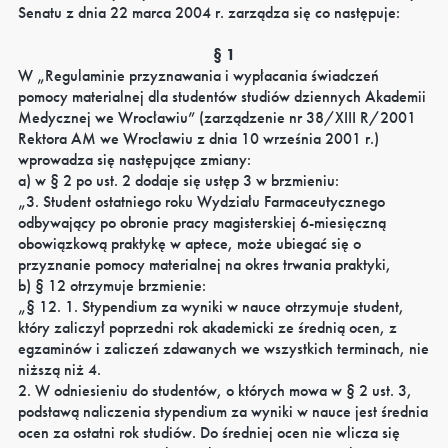
Senatu z dnia 22 marca 2004 r. zarządza się co następuje:
§ 1
W „Regulaminie przyznawania i wypłacania świadczeń
pomocy materialnej dla studentów studiów dziennych Akademii
Medycznej we Wrocławiu” (zarządzenie nr 38/XIII R/2001
Rektora AM we Wrocławiu z dnia 10 września 2001 r.)
wprowadza się następujące zmiany:
a) w § 2 po ust. 2 dodaje się ustęp 3 w brzmieniu:
„3. Student ostatniego roku Wydziału Farmaceutycznego
odbywający po obronie pracy magisterskiej 6-miesięczną
obowiązkową praktykę w aptece, może ubiegać się o
przyznanie pomocy materialnej na okres trwania praktyki,
b) § 12 otrzymuje brzmienie:
„§ 12. 1. Stypendium za wyniki w nauce otrzymuje student,
który zaliczył poprzedni rok akademicki ze średnią ocen, z
egzaminów i zaliczeń zdawanych we wszystkich terminach, nie
niższą niż 4.
2. W odniesieniu do studentów, o których mowa w § 2 ust. 3,
podstawą naliczenia stypendium za wyniki w nauce jest średnia
ocen za ostatni rok studiów. Do średniej ocen nie wlicza się