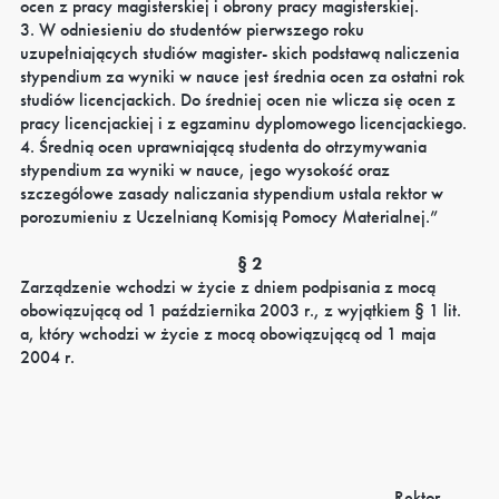
ocen z pracy magisterskiej i obrony pracy magisterskiej.
3. W odniesieniu do studentów pierwszego roku
uzupełniających studiów magister- skich podstawą naliczenia
stypendium za wyniki w nauce jest średnia ocen za ostatni rok
studiów licencjackich. Do średniej ocen nie wlicza się ocen z
pracy licencjackiej i z egzaminu dyplomowego licencjackiego.
4. Średnią ocen uprawniającą studenta do otrzymywania
stypendium za wyniki w nauce, jego wysokość oraz
szczegółowe zasady naliczania stypendium ustala rektor w
porozumieniu z Uczelnianą Komisją Pomocy Materialnej.”
§ 2
Zarządzenie wchodzi w życie z dniem podpisania z mocą
obowiązującą od 1 października 2003 r., z wyjątkiem § 1 lit.
a, który wchodzi w życie z mocą obowiązującą od 1 maja
2004 r.
Rektor