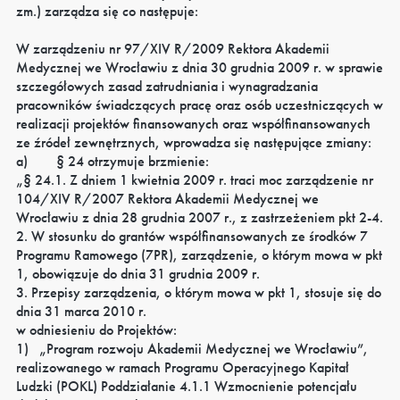
zm.) zarządza się co następuje:
W zarządzeniu nr 97/XIV R/2009 Rektora Akademii
Medycznej we Wrocławiu z dnia 30 grudnia 2009 r. w sprawie
szczegółowych zasad zatrudniania i wynagradzania
pracowników świadczących pracę oraz osób uczestniczących w
realizacji projektów finansowanych oraz współfinansowanych
ze źródeł zewnętrznych, wprowadza się następujące zmiany:
a)
§ 24 otrzymuje brzmienie:
„§ 24.1. Z dniem 1 kwietnia 2009 r. traci moc zarządzenie nr
104/XIV R/2007 Rektora Akademii Medycznej we
Wrocławiu z dnia 28 grudnia 2007 r., z zastrzeżeniem pkt 2
-
4.
2. W stosunku do grantów współfinansowanych ze środków 7
Programu Ramowego (7PR), zarządzenie, o którym mowa w pkt
1, obowiązuje do dnia 31 grudnia 2009 r.
3. Przepisy zarządzenia, o którym mowa w pkt 1, stosuje się do
dnia 31 marca 2010 r.
w odniesieniu do Projektów:
1)
„Program rozwoju Akademii Medycznej we Wrocławiu”,
realizowanego w ramach Programu Operacyjnego Kapitał
Ludzki (POKL) Poddziałanie 4.1.1 Wzmocnienie potencjału