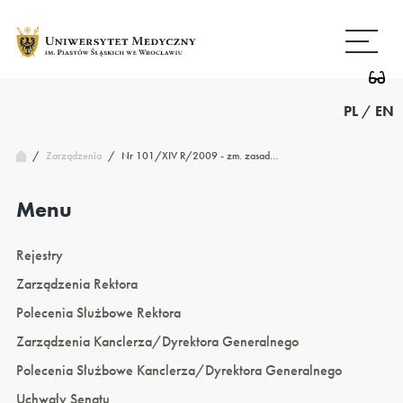
Przejdź
Wróć
do
do
treści
strony
głównej
PL
/
EN
/
Nr 101/XIV R/2009 - zm. zasad…
Zarządzenia
/
Menu
Rejestry
Zarządzenia Rektora
Polecenia Służbowe Rektora
Zarządzenia Kanclerza/Dyrektora Generalnego
Polecenia Służbowe Kanclerza/Dyrektora Generalnego
Uchwały Senatu