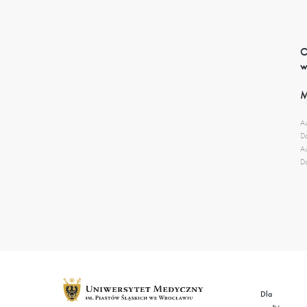
O
w
Au
Da
Au
Da
Dla