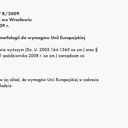
IV R/2009
j we Wrocławiu
09 r.
orfologii do wymogów Unii Europejskiej
ctwie wyższym (Dz. U. 2005.164.1365 ze zm.) oraz §
31 października 2008 r. ze zm.) zarządzam co
 jej skład, do wymogów Unii Europejskiej w zakresie
ładzie: