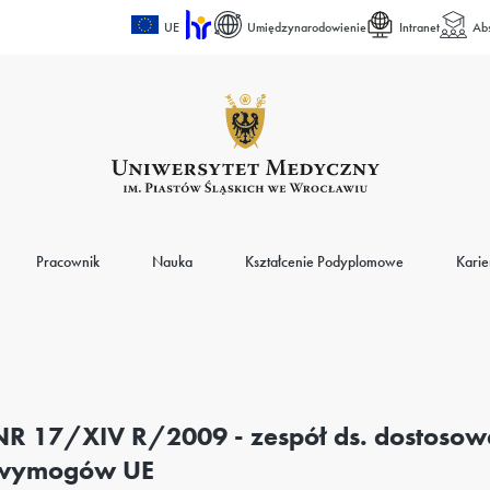
UE
Umiędzynarodowienie
Intranet
Ab
Pracownik
Nauka
Kształcenie Podyplomowe
Karie
NR 17/XIV R/2009 - zespół ds. dostosowa
wymogów UE