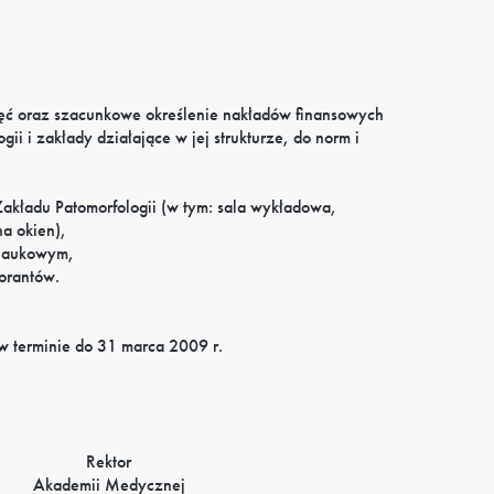
ięć oraz szacunkowe określenie nakładów finansowych
i i zakłady działające w jej strukturze, do norm i
akładu Patomorfologii (w tym: sala wykładowa,
a okien),
 naukowym,
orantów.
w terminie do 31 marca 2009 r.
Rektor
Akademii Medycznej