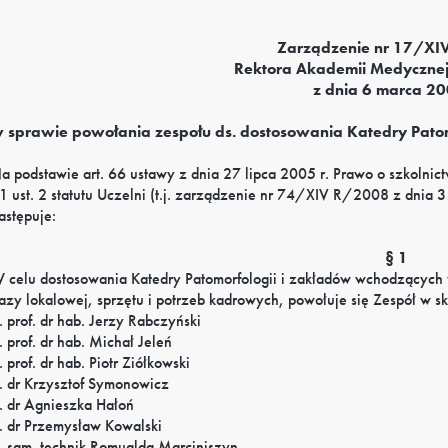
Zarządzenie nr 17/X
Rektora Akademii Medyczne
z dnia 6 marca 20
 sprawie powołania zespołu ds. dostosowania Katedry Patom
a podstawie art. 66 ustawy z dnia 27 lipca 2005 r. Prawo o szkolni
1 ust. 2 statutu Uczelni (t.j. zarządzenie nr 74/XIV R/2008 z dnia 
astępuje:
§ 1
 celu dostosowania Katedry Patomorfologii i zakładów wchodzących w
azy lokalowej, sprzętu i potrzeb kadrowych, powołuje się Zespół w sk
. prof. dr hab. Jerzy Rabczyński
. prof. dr hab. Michał Jeleń
. prof. dr hab. Piotr Ziółkowski
. dr Krzysztof Symonowicz
. dr Agnieszka Hałoń
. dr Przemysław Kowalski
. sam. technik Romualda Marciniszyn