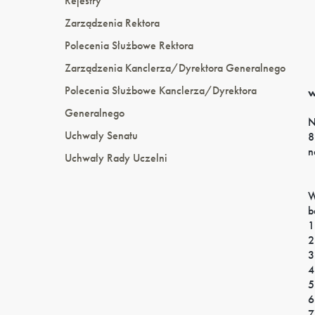
Rejestry
Zarządzenia Rektora
Polecenia Służbowe Rektora
Zarządzenia Kanclerza/Dyrektora Generalnego
Polecenia Służbowe Kanclerza/Dyrektora
w
Generalnego
N
Uchwały Senatu
8
n
Uchwały Rady Uczelni
W
b
1
2
3
4
5
6
7