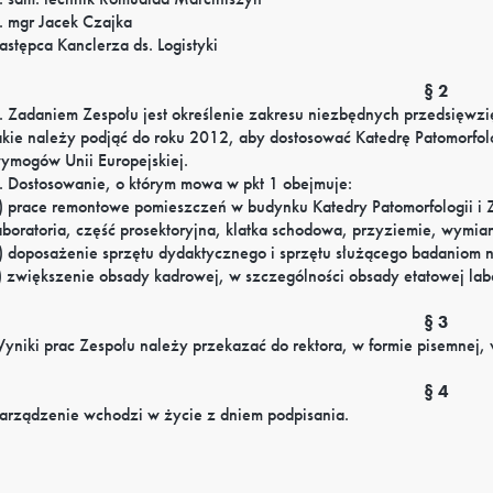
. mgr Jacek Czajka
astępca Kanclerza ds. Logistyki
§ 2
. Zadaniem Zespołu jest określenie zakresu niezbędnych przedsięwz
akie należy podjąć do roku 2012, aby dostosować Katedrę Patomorfologi
ymogów Unii Europejskiej.
. Dostosowanie, o którym mowa w pkt 1 obejmuje:
) prace remontowe pomieszczeń w budynku Katedry Patomorfologii i Z
aboratoria, część prosektoryjna, klatka schodowa, przyziemie, wymian
) doposażenie sprzętu dydaktycznego i sprzętu służącego badaniom
) zwiększenie obsady kadrowej, w szczególności obsady etatowej lab
§ 3
yniki prac Zespołu należy przekazać do rektora, w formie pisemnej, 
§ 4
arządzenie wchodzi w życie z dniem podpisania.