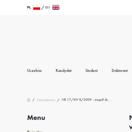
Przejdź
Wróć
PL
EN
do
do
treści
strony
głównej
Uczelnia
Kandydat
Student
Doktorant
/
NR 17/XIV R/2009 - zespół ds…
Zarządzenia
/
Menu