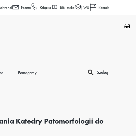
Biblioteka
WU
solwenci
Poczta
Książka
Kontakt
Szukaj
ra
Pomagamy
nia Katedry Patomorfologii do