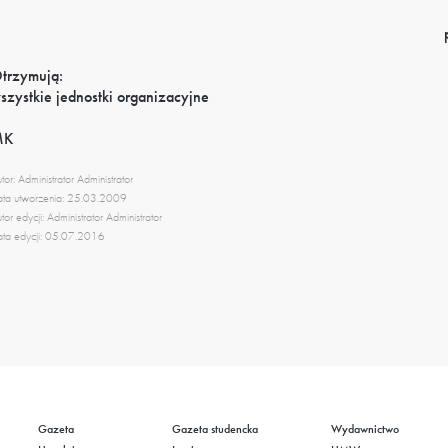
trzymują:
szystkie jednostki organizacyjne
MK
tor: Administrator Administrator
ta utworzenia: 25.03.2009
tor edycji: Administrator Administrator
ta edycji: 05.07.2016
Gazeta
Gazeta studencka
Wydawnictwo