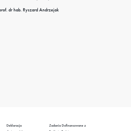
prof. dr hab. Ryszard Andrzejak
Deklaracja
Zadania Dofinansowane z