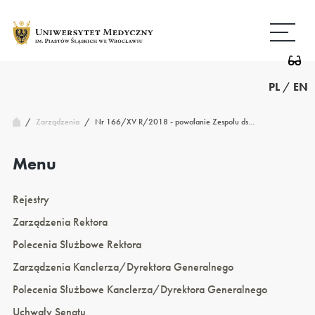
Przejdź
Wróć
do
do
treści
strony
głównej
PL
/
EN
/
Nr 166/XV R/2018 - powołanie Zespołu ds…
Zarządzenia
/
Menu
Rejestry
Zarządzenia Rektora
Polecenia Służbowe Rektora
Zarządzenia Kanclerza/Dyrektora Generalnego
Polecenia Służbowe Kanclerza/Dyrektora Generalnego
Uchwały Senatu