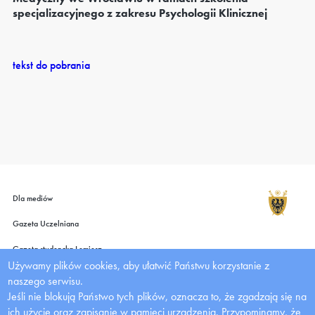
specjalizacyjnego z zakresu Psychologii Klinicznej
tekst do pobrania
Dla mediów
Gazeta Uczelniana
Gazeta studencka Lemiesz
Używamy plików cookies, aby ułatwić Państwu korzystanie z
Wydawnictwo UMW
naszego serwisu.
Jeśli nie blokują Państwo tych plików, oznacza to, że zgadzają się na
Deklaracja dostępności
ich użycie oraz zapisanie w pamięci urządzenia. Przypominamy, że