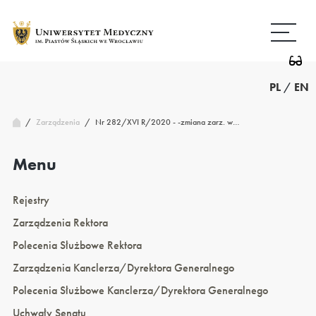
Przejdź
Wróć
do
do
treści
strony
głównej
PL
/
EN
/
Nr 282/XVI R/2020 - -zmiana zarz. w…
Zarządzenia
/
Menu
Rejestry
Zarządzenia Rektora
Polecenia Służbowe Rektora
Zarządzenia Kanclerza/Dyrektora Generalnego
Polecenia Służbowe Kanclerza/Dyrektora Generalnego
Uchwały Senatu