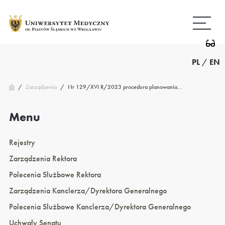
Przejdź
Wróć
do
do
treści
strony
głównej
PL
/
EN
/
Nr 129/XVI R/2023 procedura planowania…
Zarządzenia
/
Menu
Rejestry
Zarządzenia Rektora
Polecenia Służbowe Rektora
Zarządzenia Kanclerza/Dyrektora Generalnego
Polecenia Służbowe Kanclerza/Dyrektora Generalnego
Uchwały Senatu