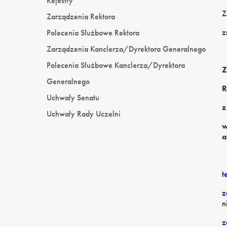
Rejestry
Z
Zarządzenia Rektora
z
Polecenia Służbowe Rektora
Zarządzenia Kanclerza/Dyrektora Generalnego
Polecenia Służbowe Kanclerza/Dyrektora
Z
Generalnego
R
Uchwały Senatu
z
Uchwały Rady Uczelni
w
a
t
z
n
z