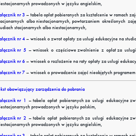
iestacjonarnych prowadzonych w języku angielskim,
ałącznik nr 3
– tabela opłat pobieranych za kształcenie w ramach za
tacjonarnych
albo
niestacjonarnych,
powtarzaniem
określonych
zaj
tudiach stacjonarnych albo niestacjonarnych,
ałącznik nr 4
– wniosek o zwrot opłaty za usługi edukacyjne na studia
ałącznik
nr
5
–
wniosek
o
częściowe
zwolnienie
z
opłat
za
usługi
ałącznik nr 6
– wniosek o rozłożenie na raty opłaty za usługi edukac
ałącznik nr 7
– wniosek o prowadzenie zajęć nieobjętych programem
ekst obowiązujący zarządzenia do pobrania
ałącznik
nr
1
–
tabela
opłat
pobieranych
za
usługi
edukacyjne
zw
iestacjonarnych prowadzonych w języku polskim,
ałącznik
nr
2
–
tabela
opłat
pobieranych
za
usługi
edukacyjne
zw
iestacjonarnych prowadzonych w języku angielskim,
ałącznik nr 3
– tabela opłat pobieranych za kształcenie w ramach za