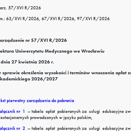
arz. 57/XVI R/2026
m.: 63/XVI R/2026, 67/XVI R/2026, 97/XVI R/2026
arządzenie nr 57/XVI R/2026
ektora Uniwersytetu Medycznego we Wrocławiu
 dnia 27 kwietnia 2026 r.
 sprawie określenia wysokości i terminów wnoszenia opłat z
kademickiego 2026/2027
ekst pierwotny zarządzenia do pobrania
ałącznik
nr
1
–
tabela
opłat
pobieranych
za
usługi
edukacyjne
zw
iestacjonarnych prowadzonych w języku polskim,
ałącznik
nr
2
–
tabela
opłat
pobieranych
za
usługi
edukacyjne
zw