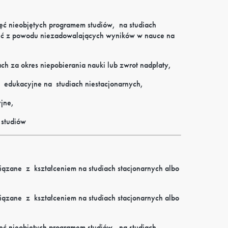
jęć nieobjętych programem studiów,
na
studiach
ęć
z powodu niezadowalających wyników w nauce na
ch za okres niepobierania nauki lub zwrot nadpłaty,
edukacyjne
na
studiach niestacjonarnych,
yjne,
 studiów
iązane
z
kształceniem
na studiach stacjonarnych albo
iązane
z
kształceniem
na studiach stacjonarnych albo
jęć nieobjętych programem studiów,
na
studiach