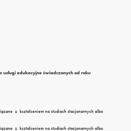
a usługi edukacyjne świadczonych od roku
iązane
z
kształceniem
na studiach stacjonarnych albo
iązane
z
kształceniem
na studiach stacjonarnych albo