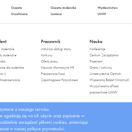
Gazeta
Gazeta studencka
Wydawnictwo
Uczelniana
Lemiesz
UMW
dent
Pracownik
Nauka
studenckie
Instrukcja obsługi strony
Konferencje
ty studenckie
Konkursy
Centrum Zarządzania
ndia
Oferty pracy
Projektami
cie dla studentów
Klauzula informacyjna HR
Granty i konkursy
nci z
Pracownicza Kasa
Uniwersyteckie Centrum
łnosprawnością
Zapomogowo-Pożyczkowa
Wspierania Badań Klinicznych
Wyszukiwarka afiliacji
pracowników UMW
ystanie z naszego serwisu.
 że zgadzają się na ich użycie oraz zapisanie w
dzielnie zarządzać plikami cookies, zmieniając
temat w naszej polityce prywatności.