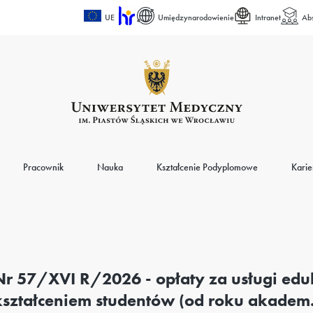
UE
Umiędzynarodowienie
Intranet
Ab
Pracownik
Nauka
Kształcenie Podyplomowe
Karie
Nr 57/XVI R/2026 - opłaty za usługi ed
kształceniem studentów (od roku akade