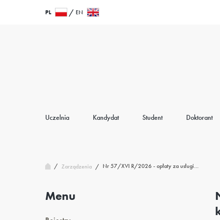
Przejdź
Wróć
PL
EN
do
do
treści
strony
głównej
Uczelnia
Kandydat
Student
Doktorant
/
Nr 57/XVI R/2026 - opłaty za usługi…
Zarządzenia
/
Menu