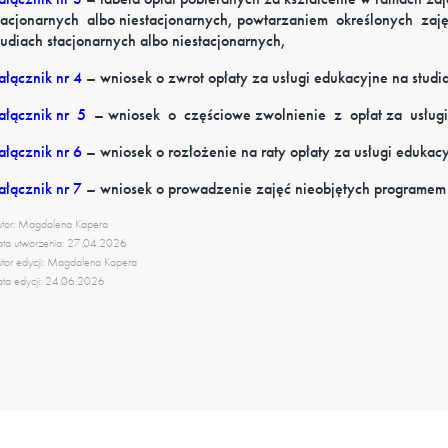
tacjonarnych
albo
niestacjonarnych,
powtarzaniem
określonych
zaj
tudiach stacjonarnych albo niestacjonarnych,
ałącznik nr 4
– wniosek o zwrot opłaty za usługi edukacyjne na studia
ałącznik
nr
5
–
wniosek
o
częściowe
zwolnienie
z
opłat
za
usługi
ałącznik nr 6
– wniosek o rozłożenie na raty opłaty za usługi edukac
ałącznik nr 7
– wniosek o prowadzenie zajęć nieobjętych programem
tor: Magdalena Kapera
ta utworzenia: 27.04.2026
tor edycji: Magdalena Kapera
ta edycji: 24.06.2026