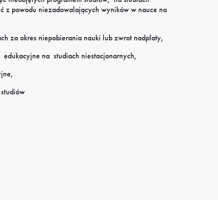
ęć
z powodu niezadowalających wyników w nauce na
ch za okres niepobierania nauki lub zwrot nadpłaty,
edukacyjne
na
studiach niestacjonarnych,
yjne,
 studiów