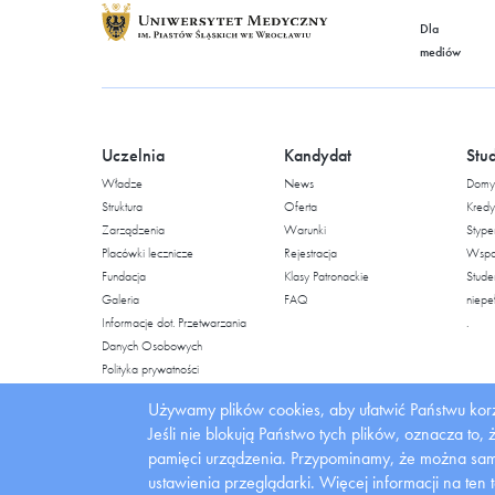
Dla
mediów
Uczelnia
Kandydat
Stu
Władze
News
Domy 
Struktura
Oferta
Kredy
Zarządzenia
Warunki
Stype
Placówki lecznicze
Rejestracja
Wspar
Fundacja
Klasy Patronackie
Stude
Galeria
FAQ
niepe
Informacje dot. Przetwarzania
.
Danych Osobowych
Polityka prywatności
Bezpieczeństwo
Używamy plików cookies, aby ułatwić Państwu korz
Uczelnia
Jeśli nie blokują Państwo tych plików, oznacza to,
pamięci urządzenia. Przypominamy, że można samo
ustawienia przeglądarki.
Więcej informacji na ten 