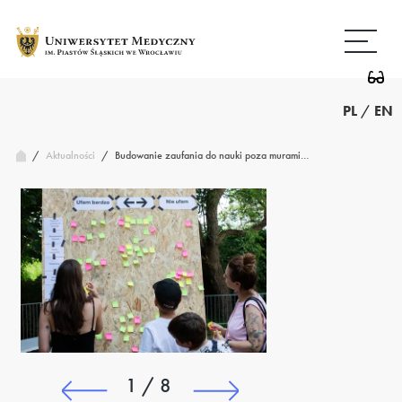
Przejdź
Wróć
do
do
treści
strony
głównej
PL
/
EN
/
Budowanie zaufania do nauki poza murami…
Aktualności
/
1 / 8