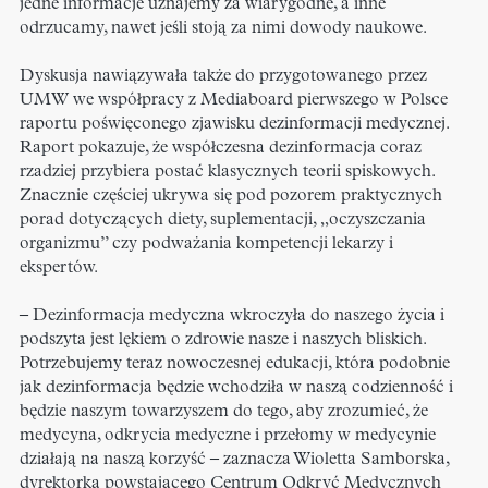
jedne informacje uznajemy za wiarygodne, a inne
odrzucamy, nawet jeśli stoją za nimi dowody naukowe.
Dyskusja nawiązywała także do przygotowanego przez
UMW we współpracy z Mediaboard pierwszego w Polsce
raportu poświęconego zjawisku dezinformacji medycznej.
Raport pokazuje, że współczesna dezinformacja coraz
rzadziej przybiera postać klasycznych teorii spiskowych.
Znacznie częściej ukrywa się pod pozorem praktycznych
porad dotyczących diety, suplementacji, „oczyszczania
organizmu” czy podważania kompetencji lekarzy i
ekspertów.
– Dezinformacja medyczna wkroczyła do naszego życia i
podszyta jest lękiem o zdrowie nasze i naszych bliskich.
Potrzebujemy teraz nowoczesnej edukacji, która podobnie
jak dezinformacja będzie wchodziła w naszą codzienność i
będzie naszym towarzyszem do tego, aby zrozumieć, że
medycyna, odkrycia medyczne i przełomy w medycynie
działają na naszą korzyść – zaznacza Wioletta Samborska,
dyrektorka powstającego Centrum Odkryć Medycznych