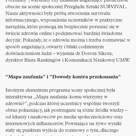
Formalny”, warsztaty czy działania angażujące publiczność
obecne na scenie społecznej Przeglądu Sztuki SURVIVAL.
Nasze aktywności były próbą stworzenia survivalu
informacyjnego, wyposażenia uczestników w praktyczne
narzędzia, które pomogą im bezpiecznie poruszać się w
świecie zdrowia online i podejmować bardziej świadome
decyzje. Pokazały, że o zdrowiu można i trzeba rozmawiać w
sposób angażujący, otwarty i bliski codziennym
doświadczeniom ludzi – wyjaśnia dr Dorota Sikora,
dyrektor Biura Rankingów i Komunikacji Naukowej UMW.
"Mapa zaufania" i "Dowody kontra przekonania"
Istotnym elementem programu sceny społecznej była
interaktywna „Mapa zaufania: komu wierzymy w
zdrowiu?”, podczas której uczestnicy wspólnie tworzyli
obraz pokazujący, jak postrzegane są różne źródła wiedzy –
od lekarzy i naukowców po media społecznościowe oraz
internetowych influencerów. Powstające na żywo wyniki
stały się punktem wyjścia do rozmowy o tym, dlaczego