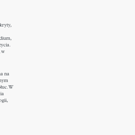
kryty,
dium,
ycia.
, w
na na
dnym
płuc. W
ia
gii,