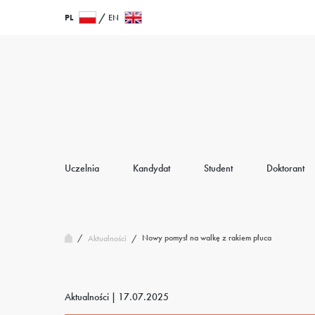
Przejdź
Wróć
PL
EN
do
do
treści
strony
głównej
Uczelnia
Kandydat
Student
Doktorant
/
Nowy pomysł na walkę z rakiem płuca
Aktualności
/
Aktualności |
17.07.2025