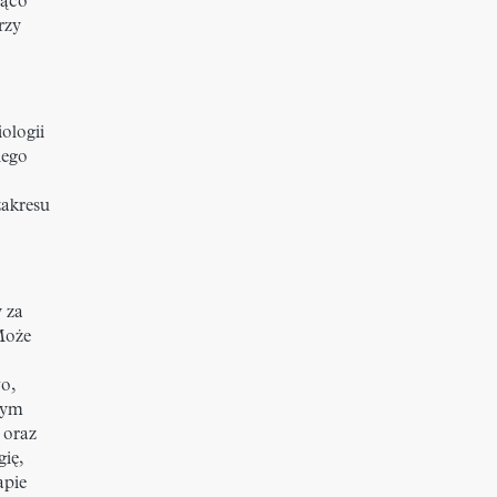
ząco
rzy
ologii
nego
zakresu
 za
Może
o,
nym
 oraz
ię,
apie