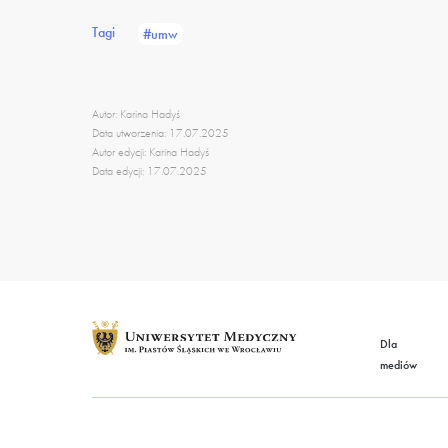
Tagi
#umw
Autor: Karina Hadyś
Data utworzenia: 17.07.2025
Autor edycji: Karina Hadyś
Data edycji: 17.07.2025
Dla
mediów