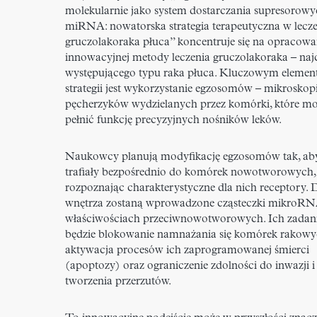
molekularnie jako system dostarczania supresorow
miRNA: nowatorska strategia terapeutyczna w lecz
gruczolakoraka płuca” koncentruje się na opracowa
innowacyjnej metody leczenia gruczolakoraka – najc
występującego typu raka płuca. Kluczowym element
strategii jest wykorzystanie egzosomów – mikroskop
pęcherzyków wydzielanych przez komórki, które m
pełnić funkcję precyzyjnych nośników leków.
Naukowcy planują modyfikację egzosomów tak, ab
trafiały bezpośrednio do komórek nowotworowych,
rozpoznając charakterystyczne dla nich receptory. 
wnętrza zostaną wprowadzone cząsteczki mikroRN
właściwościach przeciwnowotworowych. Ich zada
będzie blokowanie namnażania się komórek rakowy
aktywacja procesów ich zaprogramowanej śmierci
(apoptozy) oraz ograniczenie zdolności do inwazji i
tworzenia przerzutów.