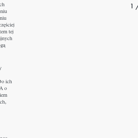
1 
ych
eniu
niu
zęściej
em tej
ijnych
ogą
y
Do ich
A o
niem
ch,