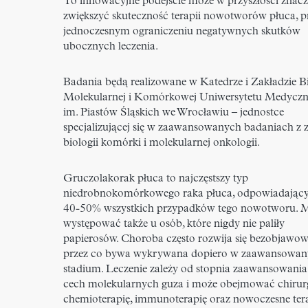
To innowacyjne podejście może w przyszłości znac
zwiększyć skuteczność terapii nowotworów płuca, p
jednoczesnym ograniczeniu negatywnych skutków
ubocznych leczenia.
Badania będą realizowane w Katedrze i Zakładzie Bi
Molekularnej i Komórkowej Uniwersytetu Medycz
im. Piastów Śląskich we Wrocławiu – jednostce
specjalizującej się w zaawansowanych badaniach z 
biologii komórki i molekularnej onkologii.
Gruczolakorak płuca to najczęstszy typ
niedrobnokomórkowego raka płuca, odpowiadający
40-50% wszystkich przypadków tego nowotworu. 
występować także u osób, które nigdy nie paliły
papierosów. Choroba często rozwija się bezobjawow
przez co bywa wykrywana dopiero w zaawansowa
stadium. Leczenie zależy od stopnia zaawansowania
cech molekularnych guza i może obejmować chirurg
chemioterapię, immunoterapię oraz nowoczesne ter