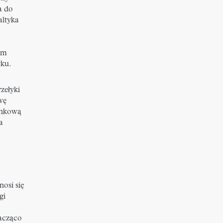
a do
altyka
arm
yku.
zełyki
wę
runkową
a
nosi się
gi
nacząco