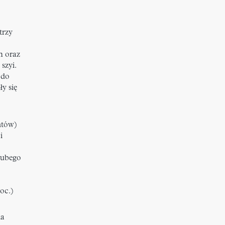
trzy
m oraz
szyi.
 do
ły się
ntów)
i
grubego
oc.)
ia