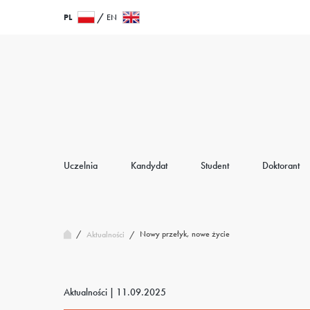
Przejdź
Wróć
PL
EN
do
do
treści
strony
głównej
Uczelnia
Kandydat
Student
Doktorant
/
Nowy przełyk, nowe życie
Aktualności
/
Aktualności |
11.09.2025