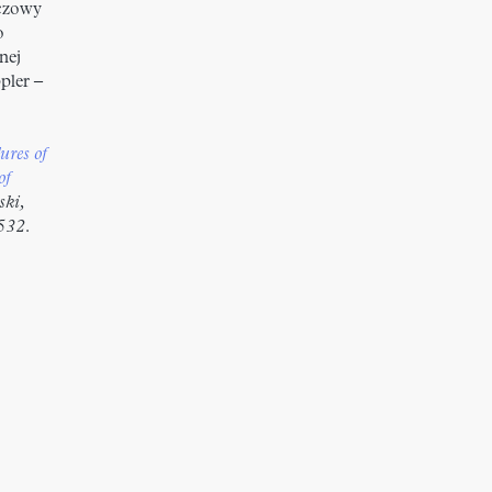
uczowy
o
nej
pler –
ures of
of
ki,
8532.