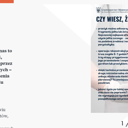
nas to
,
 przez
ych –
enia
du
wiu
tów,
1 