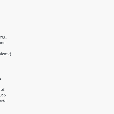
rga.
wano
letniej
a
of.
, bo
reśla