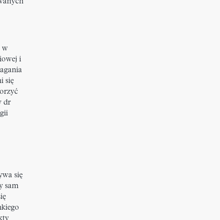
owanych
y w
iowej i
magania
i się
worzyć
y dr
gii
ywa się
dy sam
ię
nkiego
kty