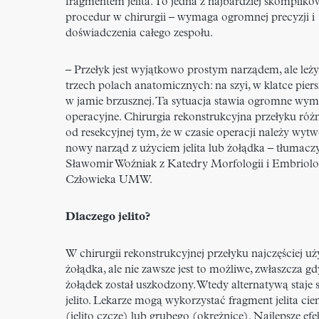
fragmentem jelita. To jedna z najbardziej skomplik
procedur w chirurgii – wymaga ogromnej precyzji i
doświadczenia całego zespołu.
– Przełyk jest wyjątkowo prostym narządem, ale leż
trzech polach anatomicznych: na szyi, w klatce piers
w jamie brzusznej. Ta sytuacja stawia ogromne wy
operacyjne. Chirurgia rekonstrukcyjna przełyku różn
od resekcyjnej tym, że w czasie operacji należy wyt
nowy narząd z użyciem jelita lub żołądka – tłumacz
Sławomir Woźniak z Katedry Morfologii i Embriolo
Człowieka UMW.
Dlaczego jelito?
W chirurgii rekonstrukcyjnej przełyku najczęściej uż
żołądka, ale nie zawsze jest to możliwe, zwłaszcza g
żołądek został uszkodzony. Wtedy alternatywą staje s
jelito. Lekarze mogą wykorzystać fragment jelita cie
(jelito czcze) lub grubego (okrężnicę). Najlepsze efe