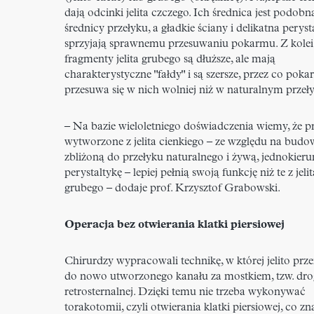
dają odcinki jelita czczego. Ich średnica jest podobn
średnicy przełyku, a gładkie ściany i delikatna peryst
sprzyjają sprawnemu przesuwaniu pokarmu. Z kolei
fragmenty jelita grubego są dłuższe, ale mają
charakterystyczne "fałdy" i są szersze, przez co pok
przesuwa się w nich wolniej niż w naturalnym przeł
– Na bazie wieloletniego doświadczenia wiemy, że pr
wytworzone z jelita cienkiego – ze względu na budo
zbliżoną do przełyku naturalnego i żywą, jednokie
perystaltykę – lepiej pełnią swoją funkcję niż te z jelit
grubego – dodaje prof. Krzysztof Grabowski.
Operacja bez otwierania klatki piersiowej
Chirurdzy wypracowali technikę, w której jelito prze
do nowo utworzonego kanału za mostkiem, tzw. dro
retrosternalnej. Dzięki temu nie trzeba wykonywać
torakotomii, czyli otwierania klatki piersiowej, co z