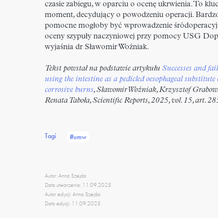
czasie zabiegu, w oparciu o ocenę ukrwienia. To kl
moment, decydujący o powodzeniu operacji. Bardz
pomocne mogłoby być wprowadzenie śródoperacyj
oceny szypuły naczyniowej przy pomocy USG Dop
wyjaśnia dr Sławomir Woźniak.
Tekst powstał na podstawie artykułu
Successes and fail
using the intestine as a pedicled oesophageal substitute 
corrosive burns
, Sławomir Woźniak, Krzysztof Grabows
Renata Taboła, Scientific Reports, 2025, vol. 15, art. 2
Tagi
#umw
Autor: Anna Szejda
Data utworzenia: 11.09.2025
Autor edycji: Anna Szejda
Data edycji: 11.09.2025