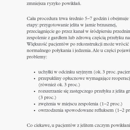
zmniejsza ryzyko powikłań.
Cała procedura trwa średnio 5–7 godzin i obejmuje 
etapy: przygotowanie jelita w jamie brzusznej,
przeciągnięcie go przez kanał w śródpiersiu przedni
zespolenie z gardłem lub zdrową częścią przełyku na 
Większość pacjentów po rekonstrukcji może wrócić
normalnego połykania i jedzenia. Ale u części pojawi
problemy:
uchyłki w odcinku szyjnym (ok. 3 proc. pacje
przepukliny opłucnowe wymagające reoperacj
(również ok. 3 proc.)
rozszerzanie się zastępczego przełyku z jelita 
(3 proc.)
zwężenia w miejscu zespolenia (1–2 proc.)
owrzodzenia spowodowane refluksem (1–2 pr
Co ciekawe, u pacjentów z jelitem czczym powikłan