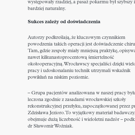
występowały rzadziej, a pasaż pokarmu był szybszy i
bardziej naturalny.
Sukces zależy od doświadczenia
Autorzy podkreślają, że kluczowym czynnikiem
powodzenia takich operacji jest doświadczenie chiru
Tam, gdzie zespoły miały mniejszą praktykę, opisy
nawet kilkunastoprocentową śmiertelność
okołooperacyjną. Wrocławscy specjaliści dzięki wielo
pracy i udoskonalaniu technik utrzymali wskaźnik
powikłań na niskim poziomie.
– Grupa pacjentów analizowana w naszej pracy był
leczona zgodnie z zasadami wrocławskiej szkoły
rekonstrukcyjnej przełyku, zapoczątkowanej przez pr
Zdzisława Jezioro. To wyjątkowy materiał badawczy
obejmuje dużą liczebność i wieloletni nadzór – podk
dr Sławomir Woźniak.