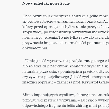
Nowy przełyk, nowe życie
Choć brzmi to jak medyczna abstrakcja, jelito może
się pełnowartościowym zamiennikiem przełyku. Pacj
którzy przed operacją nie byli w stanie przełykać na
kropli wody, po rekonstrukcji odzyskiwali możliwoś
normalnego jedzenia. To nie tylko ratowało życie, ale
przywracało im poczucie normalności po traumat
doświadczeniu.
– Umiejętność wytworzenia przełyku zastępczego z je
lub żołądka daje pacjentowi komfort odżywiania się
naturalną przez usta, z pominięciem przetok odżyw
czy żywienia pozajelitowego. Jakość życia chorych u
znacznej poprawie – zaznacza prof. Krzysztof Grab
Mimo imponujących wyników, chirurgia rekonstru
przełyku wciąż stawia wyzwania. – Decyzję o wybor
odpowiedniego fragmentu jelita chirurg musi podją