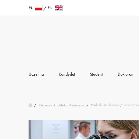
Przejdź
Wróć
PL
EN
do
do
treści
strony
głównej
Uczelnia
Kandydat
Student
Doktorant
/
Praktyki studenckie / zawodow
Kierunek Analityka Medyczna
/