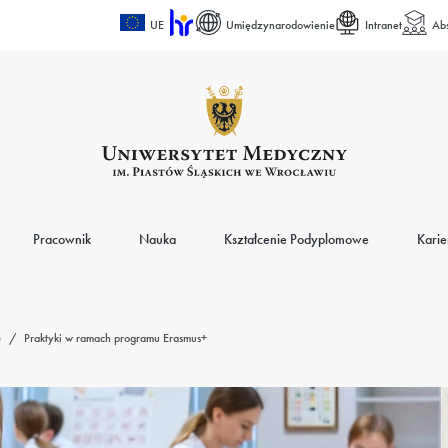
UE
Umiędzynarodowienie
Intranet
Ab
Pracownik
Nauka
Kształcenie Podyplomowe
Karie
e
/
Praktyki w ramach programu Erasmus+