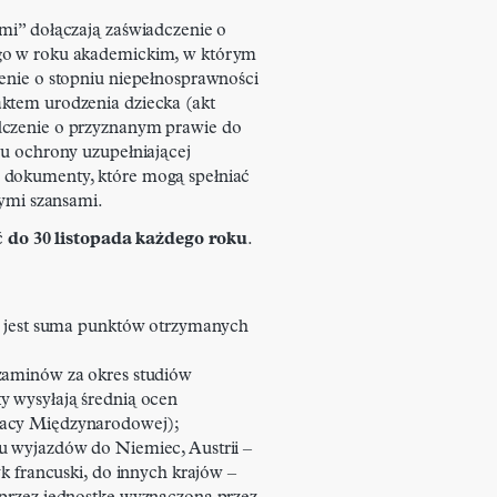
ami” dołączają zaświadczenie o
go w roku akademickim, w którym
zenie o stopniu niepełnosprawności
ktem urodzenia dziecka (akt
dczenie o przyznanym prawie do
iu ochrony uzupełniającej
 dokumenty, które mogą spełniać
zymi szansami.
yć
do
30 listopada każdego roku
.
ta jest suma punktów otrzymanych
zaminów za okres studiów
y wysyłają średnią ocen
racy Międzynarodowej);
u wyjazdów do Niemiec, Austrii –
yk francuski, do innych krajów –