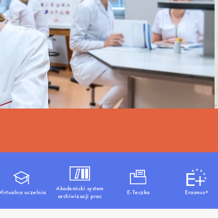
Akademicki system
irtualna uczelnia
E-Teczka
Erasmus+
archiwizacji prac