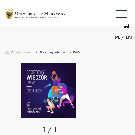
Przejdź
Wróć
do
do
treści
strony
głównej
PL
/
EN
/
Sportowy wieczór na UMW
Wydarzenia
/
1 / 1