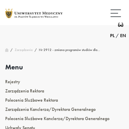
Przejdź
Wróć
do
do
treści
strony
głównej
PL
/
EN
/
Nr 2912 - zmiana programów studiów dla…
Zarządzenia
/
Menu
Rejestry
Zarządzenia Rektora
Polecenia Służbowe Rektora
Zarządzenia Kanclerza/Dyrektora Generalnego
Polecenia Służbowe Kanclerza/Dyrektora Generalnego
Uchwały Senatu