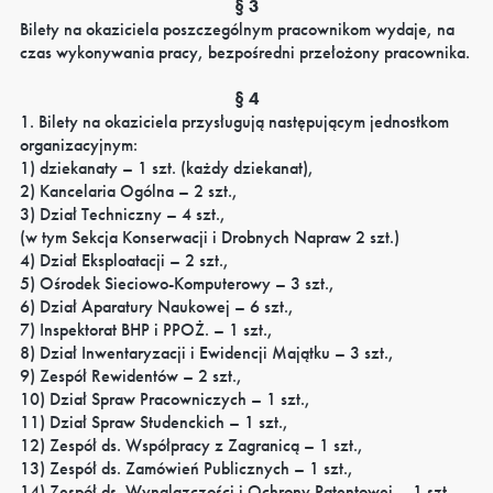
§ 3
Bilety na okaziciela poszczególnym pracownikom wydaje, na
czas wykonywania pracy, bezpośredni przełożony pracownika.
§ 4
1. Bilety na okaziciela przysługują następującym jednostkom
organizacyjnym:
1) dziekanaty – 1 szt. (każdy dziekanat),
2) Kancelaria Ogólna – 2 szt.,
3) Dział Techniczny – 4 szt.,
(w tym Sekcja Konserwacji i Drobnych Napraw 2 szt.)
4) Dział Eksploatacji – 2 szt.,
5) Ośrodek Sieciowo-Komputerowy – 3 szt.,
6) Dział Aparatury Naukowej – 6 szt.,
7) Inspektorat BHP i PPOŻ. – 1 szt.,
8) Dział Inwentaryzacji i Ewidencji Majątku – 3 szt.,
9) Zespół Rewidentów – 2 szt.,
10) Dział Spraw Pracowniczych – 1 szt.,
11) Dział Spraw Studenckich – 1 szt.,
12) Zespół ds. Współpracy z Zagranicą – 1 szt.,
13) Zespół ds. Zamówień Publicznych – 1 szt.,
14) Zespół ds. Wynalazczości i Ochrony Patentowej – 1 szt.