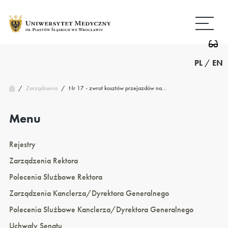
Przejdź
Wróć
do
do
treści
strony
głównej
PL
/
EN
/
Nr 17 - zwrot kosztów przejazdów na…
Zarządzenia
/
Menu
Rejestry
Zarządzenia Rektora
Polecenia Służbowe Rektora
Zarządzenia Kanclerza/Dyrektora Generalnego
Polecenia Służbowe Kanclerza/Dyrektora Generalnego
Uchwały Senatu