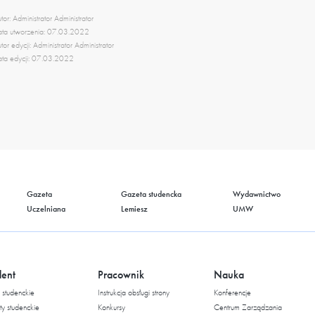
tor: Administrator Administrator
ta utworzenia: 07.03.2022
tor edycji: Administrator Administrator
ta edycji: 07.03.2022
Gazeta
Gazeta studencka
Wydawnictwo
Uczelniana
Lemiesz
UMW
dent
Pracownik
Nauka
studenckie
Instrukcja obsługi strony
Konferencje
ty studenckie
Konkursy
Centrum Zarządzania