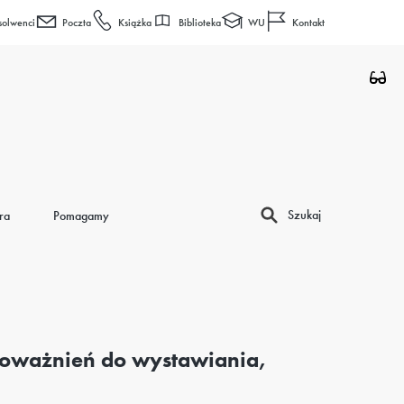
Biblioteka
WU
solwenci
Poczta
Książka
Kontakt
Szukaj
ra
Pomagamy
oważnień do wystawiania,