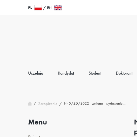
Przejdź
Wróć
PL
EN
do
do
treści
strony
głównej
Uczelnia
Kandydat
Student
Doktorant
/
Nr 5/ZD/2022 - zmiana - wydawanie…
Zarządzenia
/
Menu