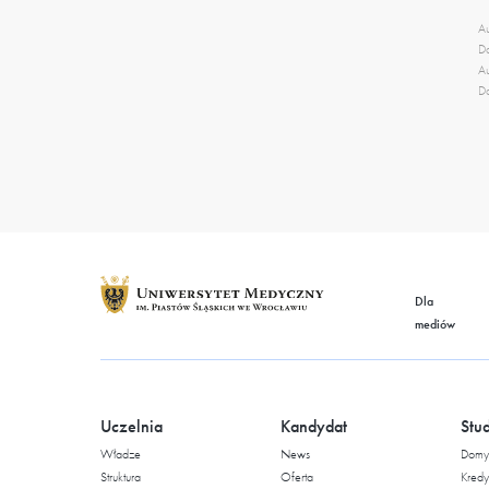
Au
Da
Au
Da
Dla
mediów
Uczelnia
Kandydat
Stu
Władze
News
Domy 
Struktura
Oferta
Kredy