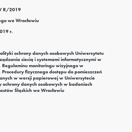
XV R/2019
ego we Wrocławiu
019 r.
lityki ochrony danych osobowych Uniwersytetu
ządzania siecią i systemami informatycznymi w
, Regulaminu monitoringu wizyjnego w
 Procedury fizycznego dostępu do pomieszczeń
ych w wersji papierowej w Uniwersytecie
ry ochrony danych osobowych w badaniach
astów Śląskich we Wrocławiu