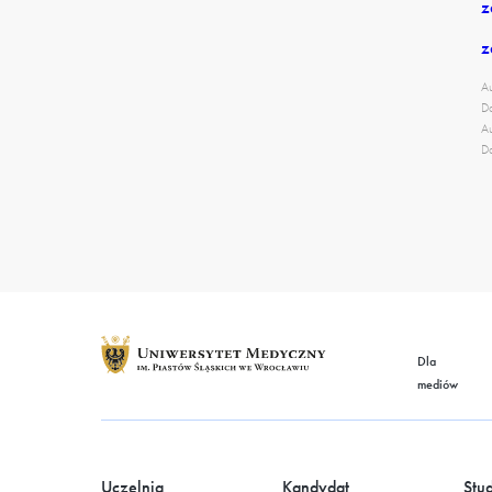
z
z
Au
Da
Au
Da
Dla
mediów
Uczelnia
Kandydat
Stu