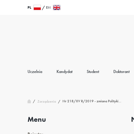
Przejdź
Wróć
PL
EN
do
do
treści
strony
głównej
Uczelnia
Kandydat
Student
Doktorant
/
Nr 218/XV R/2019 - zmiana Polityki…
Zarządzenia
/
Menu