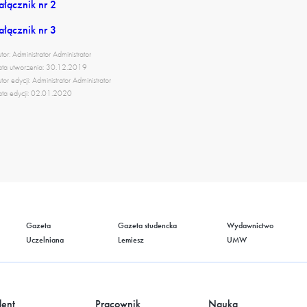
ałącznik nr 2
ałącznik nr 3
tor: Administrator Administrator
ta utworzenia: 30.12.2019
tor edycji: Administrator Administrator
ta edycji: 02.01.2020
Gazeta
Gazeta studencka
Wydawnictwo
Uczelniana
Lemiesz
UMW
dent
Pracownik
Nauka