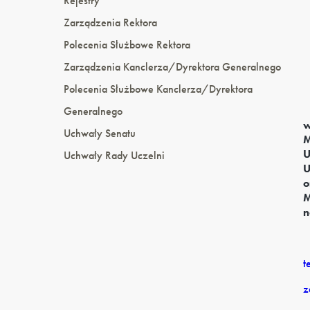
Rejestry
Zarządzenia Rektora
Polecenia Służbowe Rektora
Zarządzenia Kanclerza/Dyrektora Generalnego
Polecenia Służbowe Kanclerza/Dyrektora
Generalnego
w
Uchwały Senatu
M
U
Uchwały Rady Uczelni
U
o
M
n
t
z