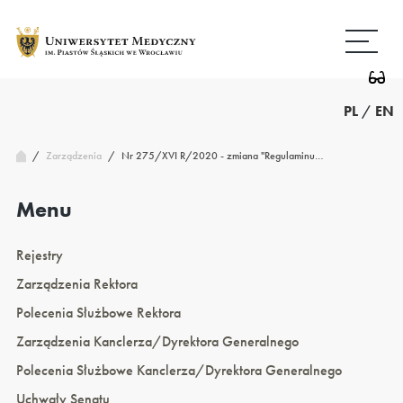
Przejdź
Wróć
do
do
treści
strony
głównej
PL
/
EN
/
Nr 275/XVI R/2020 - zmiana "Regulaminu…
Zarządzenia
/
Menu
Rejestry
Zarządzenia Rektora
Polecenia Służbowe Rektora
Zarządzenia Kanclerza/Dyrektora Generalnego
Polecenia Służbowe Kanclerza/Dyrektora Generalnego
Uchwały Senatu