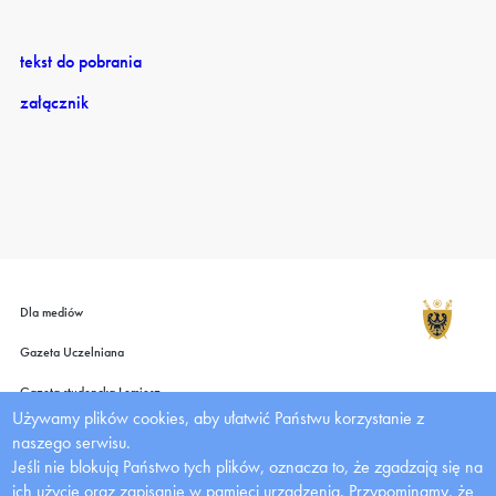
tekst do pobrania
załącznik
Dla mediów
Gazeta Uczelniana
Gazeta studencka Lemiesz
Używamy plików cookies, aby ułatwić Państwu korzystanie z
Wydawnictwo UMW
naszego serwisu.
Jeśli nie blokują Państwo tych plików, oznacza to, że zgadzają się na
Deklaracja dostępności
ich użycie oraz zapisanie w pamięci urządzenia. Przypominamy, że